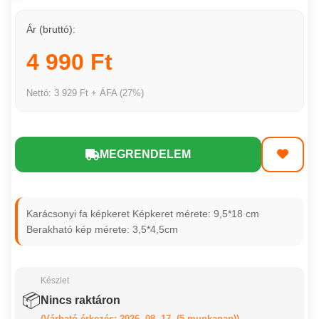
Ár (bruttó):
4 990 Ft
Nettó: 3 929 Ft + ÁFA (27%)
MEGRENDELEM
Karácsonyi fa képkeret Képkeret mérete: 9,5*18 cm
Berakható kép mérete: 3,5*4,5cm
Készlet
📦
Nincs raktáron
(Várható érkezés: 2026. 08. 17. (5 munkanap))