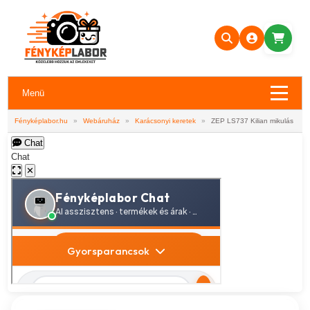
Menü
Fényképlabor.hu
»
Webáruház
»
Karácsonyi keretek
»
ZEP LS737 Kilian mikulás
Chat
Chat
✕