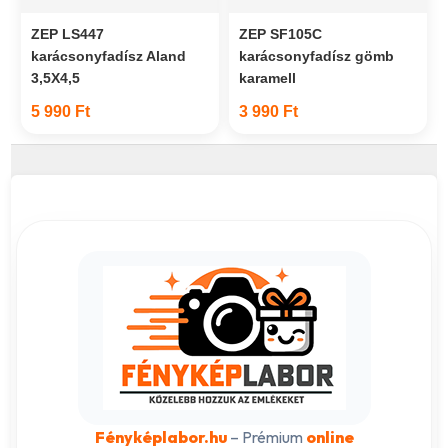
ZEP LS447
ZEP SF105C
karácsonyfadísz Aland
karácsonyfadísz gömb
3,5X4,5
karamell
5 990 Ft
3 990 Ft
Fényképlabor.hu
– Prémium
online