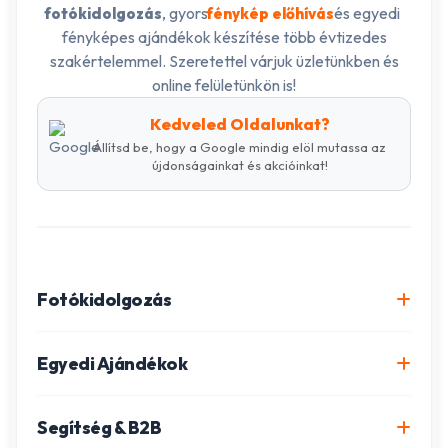
, gyors
és egyedi
fotókidolgozás
fénykép előhívás
fényképes ajándékok készítése több évtizedes
szakértelemmel. Szeretettel várjuk üzletünkben és
online felületünkön is!
Kedveled Oldalunkat?
Állítsd be, hogy a Google mindig elöl mutassa az
újdonságainkat és akcióinkat!
Fotókidolgozás
Online fotókidolgozás csomagok
Egyedi Ajándékok
Minőségi fénykép előhívás
Egyedi Fotókönyv
Segítség & B2B
Igazolványkép készítés