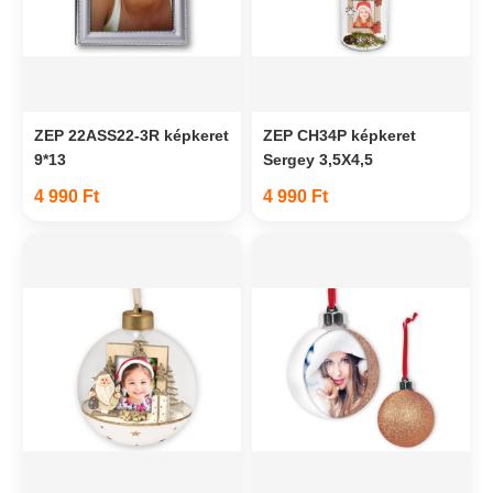
ZEP 22ASS22-3R képkeret
ZEP CH34P képkeret
9*13
Sergey 3,5X4,5
4 990 Ft
4 990 Ft