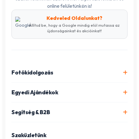
online felületünkön is!
Kedveled Oldalunkat?
Állítsd be, hogy a Google mindig elöl mutassa az
újdonságainkat és akcióinkat!
Fotókidolgozás
Online fotókidolgozás csomagok
Egyedi Ajándékok
Minőségi fénykép előhívás
Egyedi Fotókönyv
Segítség & B2B
Igazolványkép készítés
Fotómozaik készítés
Szállítás és Fizetés
Poszter nyomtatás
Gravírozott ajándékok
Szaküzletünk