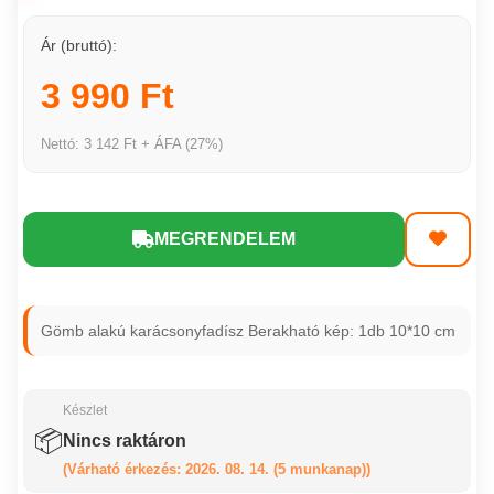
Ár (bruttó):
3 990 Ft
Nettó: 3 142 Ft + ÁFA (27%)
MEGRENDELEM
Gömb alakú karácsonyfadísz Berakható kép: 1db 10*10 cm
Készlet
📦
Nincs raktáron
(Várható érkezés: 2026. 08. 14. (5 munkanap))