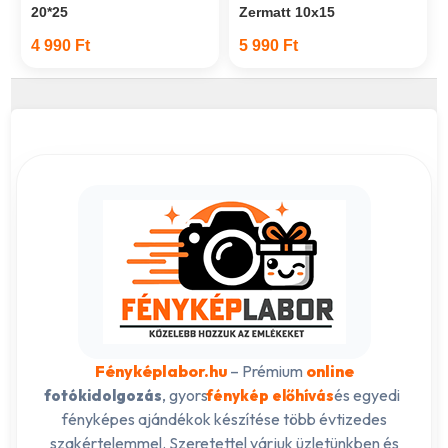
20*25
Zermatt 10x15
4 990 Ft
5 990 Ft
Fényképlabor.hu
– Prémium
online
, gyors
és egyedi
fotókidolgozás
fénykép előhívás
fényképes ajándékok készítése több évtizedes
szakértelemmel. Szeretettel várjuk üzletünkben és