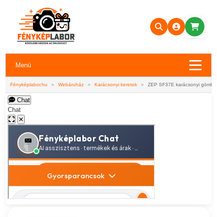
Menü
Fényképlabor.hu
»
Webáruház
»
Karácsonyi keretek
»
ZEP SF37E karácsonyi gömb r
Chat
Chat
✕