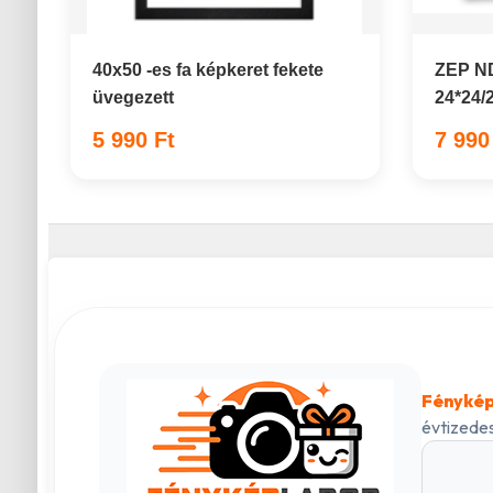
40x50 -es fa képkeret fekete
ZEP ND
üvegezett
24*24/
5 990 Ft
7 990
Fénykép
évtizedes