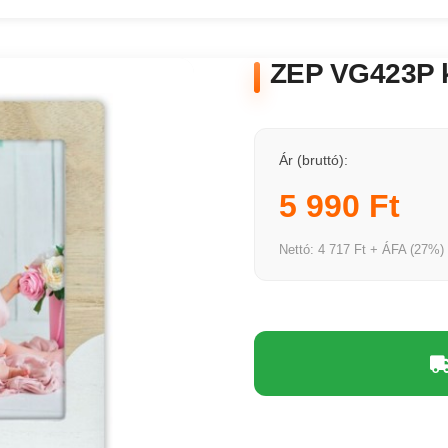
ZEP VG423P k
Ár (bruttó):
5 990 Ft
Nettó: 4 717 Ft + ÁFA (27%)