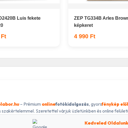
2420B Luis fekete
ZEP TG334B Arles Brown
20
képkeret
 Ft
4 990 Ft
labor.hu
– Prémium
online
, gyors
fotókidolgozás
fénykép elő
 szakértelemmel. Szeretettel várjuk üzletünkben és online felületü
Kedveled Oldalun