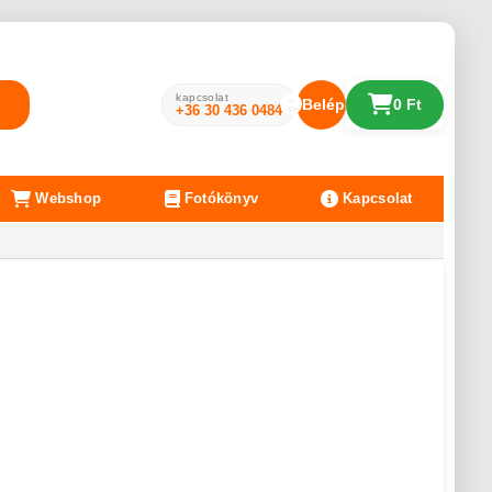
kapcsolat
Belépés
0 Ft
+36 30 436 0484
Webshop
Fotókönyv
Kapcsolat