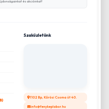
újdonságainkat és akcióinkat!
Szaküzletünk
1102 Bp, Kőrösi Csoma út 40.
B)
info@fenykeplabor.hu