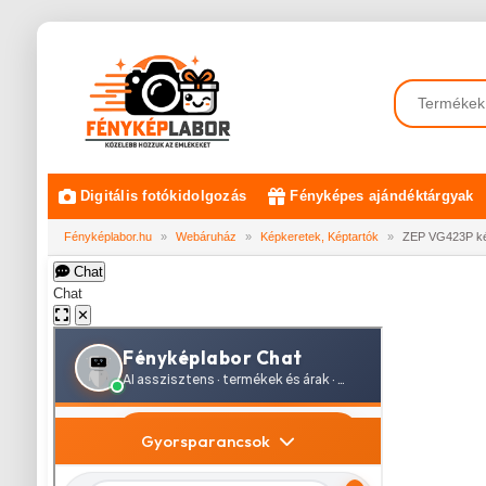
Digitális fotókidolgozás
Fényképes ajándéktárgyak
Fényképlabor.hu
»
Webáruház
»
Képkeretek, Képtartók
»
ZEP VG423P kép
Chat
Chat
✕