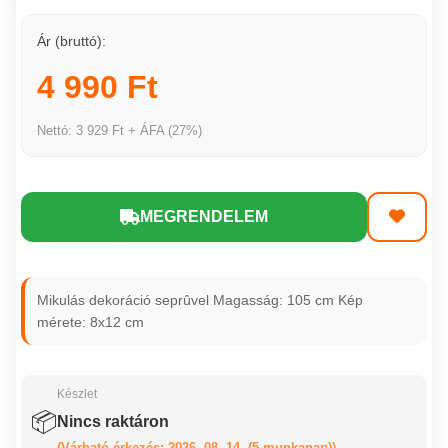
Ár (bruttó):
4 990 Ft
Nettó: 3 929 Ft + ÁFA (27%)
MEGRENDELEM
Mikulás dekoráció seprûvel Magasság: 105 cm Kép
mérete: 8x12 cm
Készlet
📦
Nincs raktáron
(Várható érkezés: 2026. 08. 14. (5 munkanap))