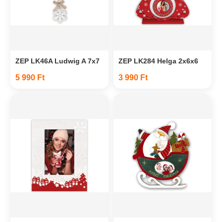
ZEP LK46A Ludwig A 7x7
ZEP LK284 Helga 2x6x6
5 990 Ft
3 990 Ft