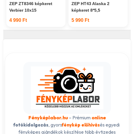
ZEP ZT8346 képkeret
ZEP HT43 Alaska 2
Verbier 10x15
képkeret 8*5,5
4 990 Ft
5 990 Ft
Fényképlabor.hu
– Prémium
online
, gyors
és egyedi
fotókidolgozás
fénykép előhívás
fényképes ajándékok készítése több évtizedes