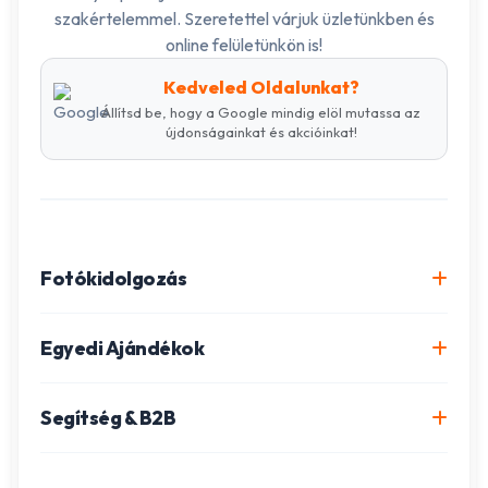
szakértelemmel. Szeretettel várjuk üzletünkben és
online felületünkön is!
Kedveled Oldalunkat?
Állítsd be, hogy a Google mindig elöl mutassa az
újdonságainkat és akcióinkat!
Fotókidolgozás
Online fotókidolgozás csomagok
Egyedi Ajándékok
Minőségi fénykép előhívás
Egyedi Fotókönyv
Segítség & B2B
Igazolványkép készítés
Fotómozaik készítés
Szállítás és Fizetés
Poszter nyomtatás