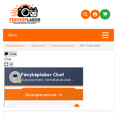
Menü
Fényképlabor.hu
»
Webáruház
»
Karácsonyi keretek
»
ZEP Y21B seprű
Chat
Chat
✕