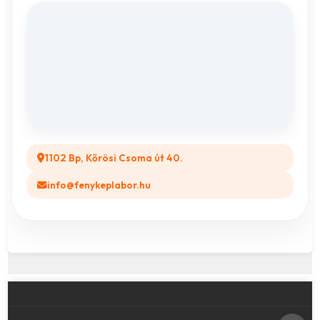
Fényképes Naptár
Adatvédelem
Vászonkép rendelés
ÁSZF
Összes ajándéktárgy
GYIK
Legyél a Partnerünk! (B2B)
1102 Bp, Kőrösi Csoma út 40.
info@fenykeplabor.hu