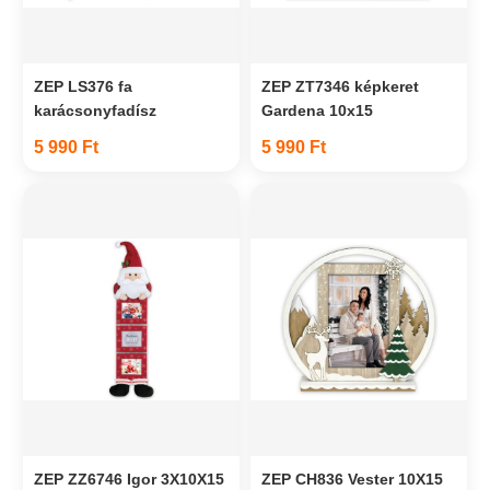
ZEP LS376 fa
ZEP ZT7346 képkeret
karácsonyfadísz
Gardena 10x15
5 990 Ft
5 990 Ft
ZEP ZZ6746 Igor 3X10X15
ZEP CH836 Vester 10X15