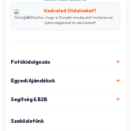
Kedveled Oldalunkat?
Állítsd be, hogy a Google mindig elöl mutassa az
újdonságainkat és akcióinkat!
Fotókidolgozás
Online fotókidolgozás csomagok
Egyedi Ajándékok
Minőségi fénykép előhívás
Egyedi Fotókönyv
Segítség & B2B
Igazolványkép készítés
Fotómozaik készítés
Szállítás és Fizetés
Poszter nyomtatás
Gravírozott ajándékok
Szaküzletünk
Ügyfélszolgálat
Fotókollázs szerkesztés