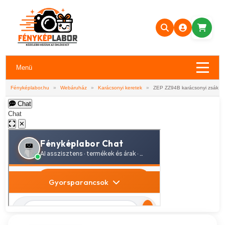
Menü
Fényképlabor.hu
»
Webáruház
»
Karácsonyi keretek
»
ZEP ZZ94B karácsonyi zsák El
Chat
Chat
✕