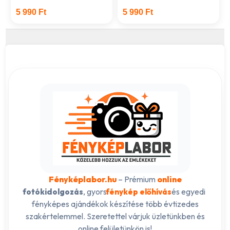
5 990 Ft
5 990 Ft
Fényképlabor.hu
– Prémium
online
, gyors
és egyedi
fotókidolgozás
fénykép előhívás
fényképes ajándékok készítése több évtizedes
szakértelemmel. Szeretettel várjuk üzletünkben és
online felületünkön is!