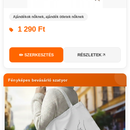
Ajándékok nőknek, ajándék ötletek nőknek
1 290 Ft
✏️ SZERKESZTÉS
RÉSZLETEK
Fényképes bevásárló szatyor