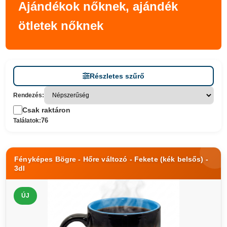
Ajándékok nőknek, ajándék
ötletek nőknek
Részletes szűrő
Rendezés:
Csak raktáron
76
Találatok:
Fényképes Bögre - Hőre változó - Fekete (kék belsős) -
3dl
ÚJ