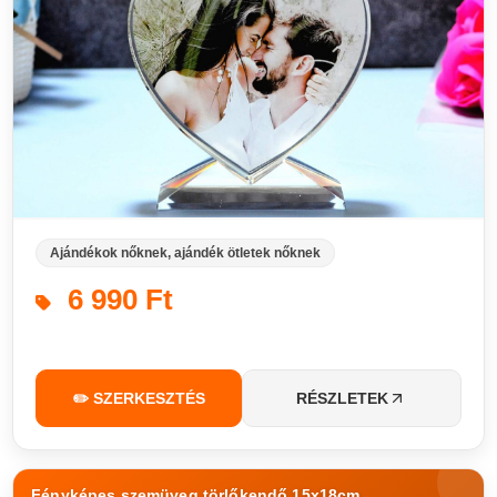
Ajándékok nőknek, ajándék ötletek nőknek
6 990 Ft
✏️ SZERKESZTÉS
RÉSZLETEK
Fényképes szemüveg törlőkendő 15x18cm