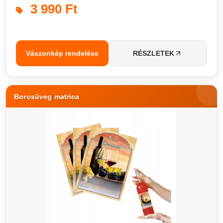
3 990 Ft
Vászonkép rendelése
RÉSZLETEK
Borosüveg matrica