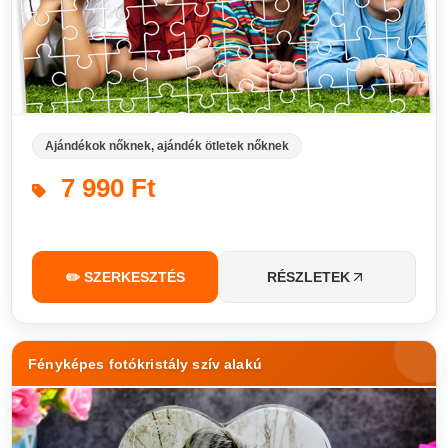
Ajándékok nőknek, ajándék ötletek nőknek
7 990 Ft
✏️ SZERKESZTÉS
RÉSZLETEK
Fényképes fotókristály szív alakú