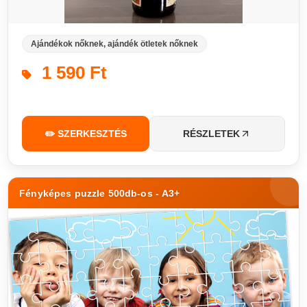
Ajándékok nőknek, ajándék ötletek nőknek
1 590 Ft
✏️ SZERKESZTÉS
RÉSZLETEK
Fényképes puzzle 500db-os - A3+