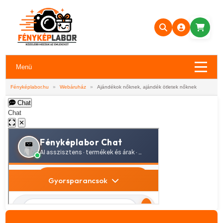
Menü
Fényképlabor.hu
»
Webáruház
»
Ajándékok nőknek, ajándék ötletek nőknek
Chat
Chat
✕