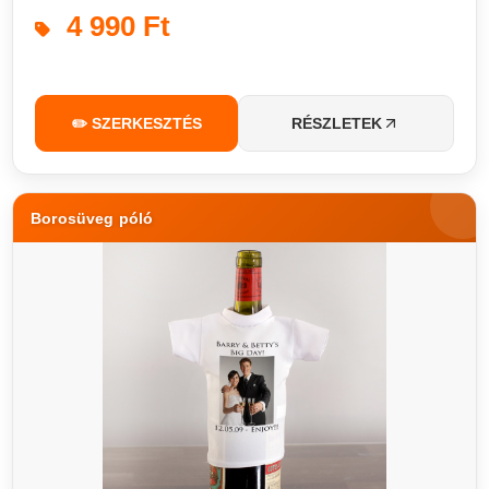
4 990 Ft
✏️ SZERKESZTÉS
RÉSZLETEK
Borosüveg póló