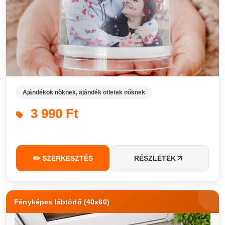
Ajándékok nőknek, ajándék ötletek nőknek
3 990 Ft
✏️ SZERKESZTÉS
RÉSZLETEK
Fényképes lábtörlő (40x60)