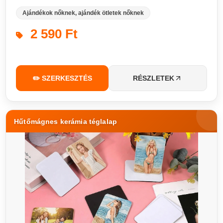
Ajándékok nőknek, ajándék ötletek nőknek
2 590 Ft
✏️ SZERKESZTÉS
RÉSZLETEK
Hűtőmágnes kerámia téglalap