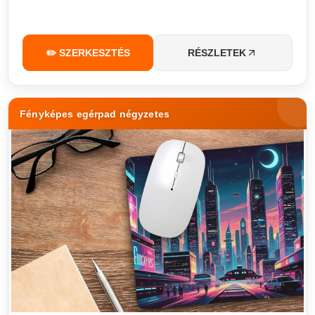
✏️ SZERKESZTÉS
RÉSZLETEK
Fényképes egérpad négyzetes