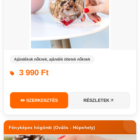
Ajándékok nőknek, ajándék ötletek nőknek
3 990 Ft
✏️ SZERKESZTÉS
RÉSZLETEK
Fényképes hógömb (Ovális - Hópehely)