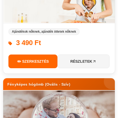
Ajándékok nőknek, ajándék ötletek nőknek
3 490 Ft
✏️ SZERKESZTÉS
RÉSZLETEK
Fényképes hógömb (Ovális - Szív)