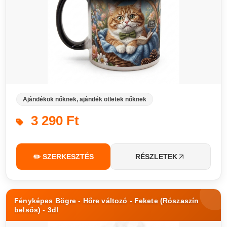
Ajándékok nőknek, ajándék ötletek nőknek
3 290 Ft
✏️ SZERKESZTÉS
RÉSZLETEK
Fényképes Bögre - Hőre változó - Fekete (Rószaszín
belsős) - 3dl