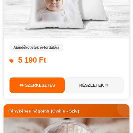
Ajándékötletek évfordulóra
5 190 Ft
✏️ SZERKESZTÉS
RÉSZLETEK
Fényképes hógömb (Ovális - Szív)