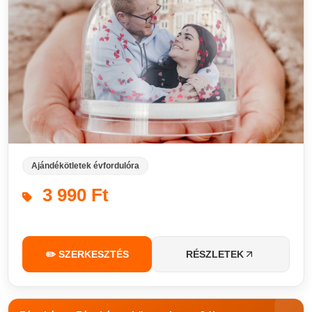
Ajándékötletek évfordulóra
3 990 Ft
✏️ SZERKESZTÉS
RÉSZLETEK