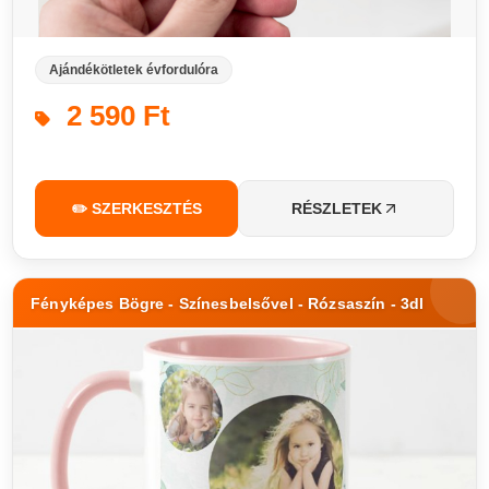
Ajándékötletek évfordulóra
2 590 Ft
✏️ SZERKESZTÉS
RÉSZLETEK
Fényképes Bögre - Színesbelsővel - Rózsaszín - 3dl