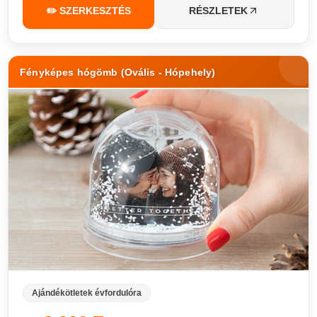
✏️ SZERKESZTÉS
RÉSZLETEK
Fényképes hógömb (Ovális - Hópehely)
Ajándékötletek évfordulóra