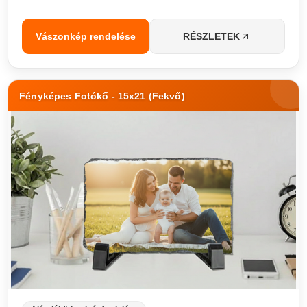
Vászonkép rendelése
RÉSZLETEK
Fényképes Fotókő - 15x21 (Fekvő)