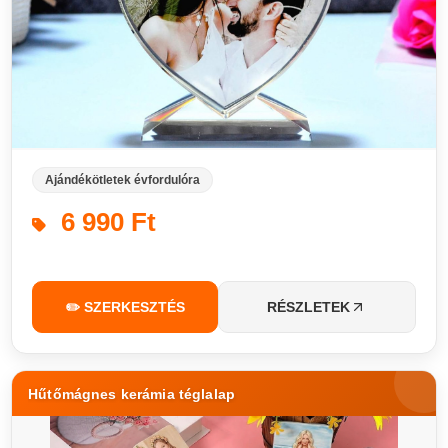
Ajándékötletek évfordulóra
6 990 Ft
✏️ SZERKESZTÉS
RÉSZLETEK
Hűtőmágnes kerámia téglalap