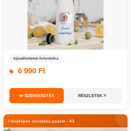
Ajándékötletek évfordulóra
6 990 Ft
✏️ SZERKESZTÉS
RÉSZLETEK
Fényképes szívalakú puzzle - A3