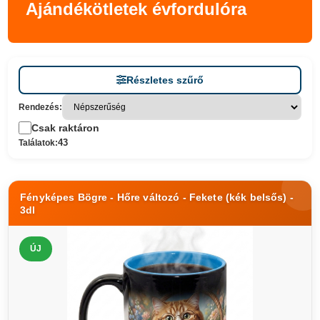
Ajándékötletek évfordulóra
Részletes szűrő
Rendezés:
Csak raktáron
43
Találatok:
Fényképes Bögre - Hőre változó - Fekete (kék belsős) -
3dl
ÚJ