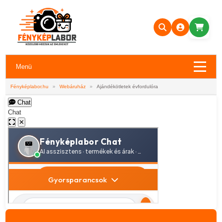
Menü
Fényképlabor.hu
»
Webáruház
»
Ajándékötletek évfordulóra
Chat
Chat
✕