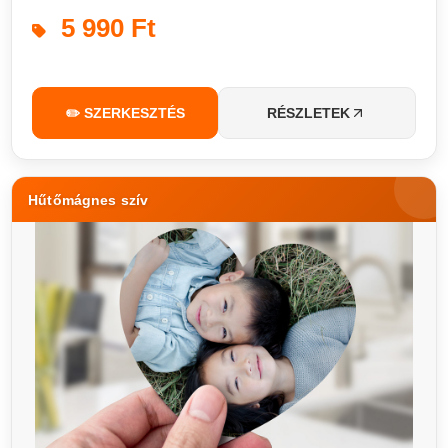
5 990 Ft
✏️ SZERKESZTÉS
RÉSZLETEK
Hűtőmágnes szív