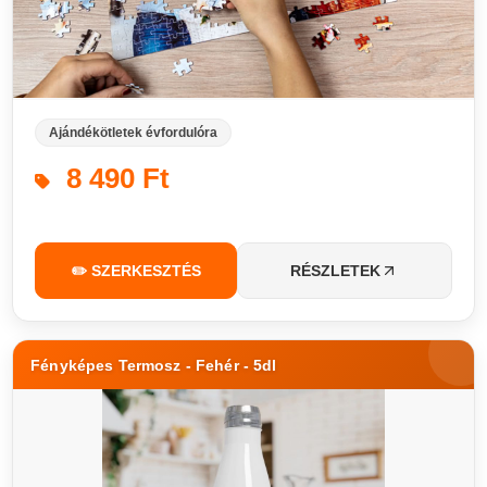
Ajándékötletek évfordulóra
8 490 Ft
✏️ SZERKESZTÉS
RÉSZLETEK
Fényképes Termosz - Fehér - 5dl