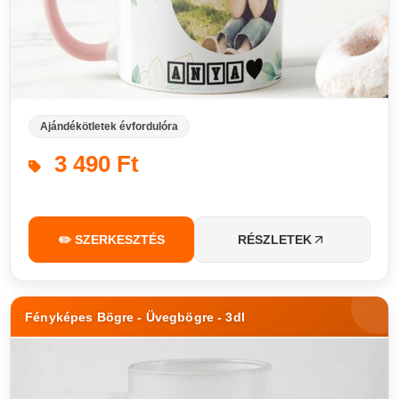
Ajándékötletek évfordulóra
3 490 Ft
✏️ SZERKESZTÉS
RÉSZLETEK
Fényképes Bögre - Üvegbögre - 3dl