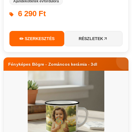
Ajándékötletek évfordulóra
6 290 Ft
✏️ SZERKESZTÉS
RÉSZLETEK
Fényképes Bögre - Zománcos kerámia - 3dl