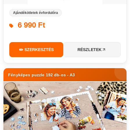
Ajándékötletek évfordulóra
6 990 Ft
✏️ SZERKESZTÉS
RÉSZLETEK
Fényképes puzzle 192 db-os - A3