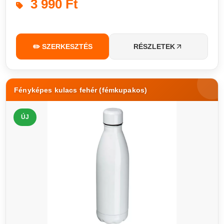
3 990 Ft
✏️ SZERKESZTÉS
RÉSZLETEK
Fényképes kulacs fehér (fémkupakos)
ÚJ