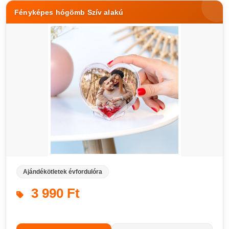
Fényképes hógömb Szív alakú
Ajándékötletek évfordulóra
3 990 Ft