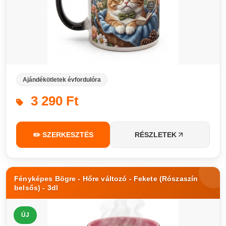
Ajándékötletek évfordulóra
3 290 Ft
✏️ SZERKESZTÉS
RÉSZLETEK
Fényképes Bögre - Hőre változó - Fekete (Rószaszín
belsős) - 3dl
ÚJ