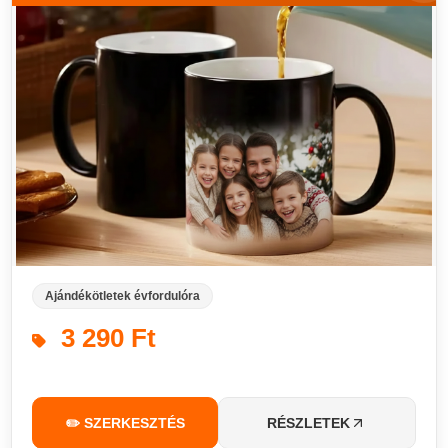
Ajándékötletek évfordulóra
3 290 Ft
✏️ SZERKESZTÉS
RÉSZLETEK