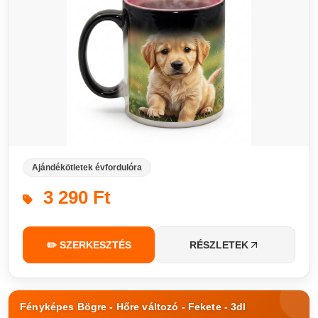
Ajándékötletek évfordulóra
3 290 Ft
✏️ SZERKESZTÉS
RÉSZLETEK
Fényképes Bögre - Hőre változó - Fekete - 3dl