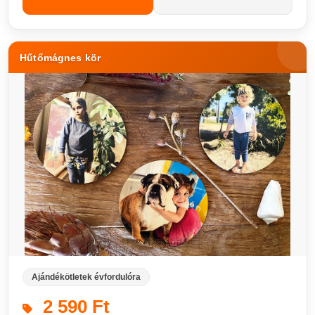
Hűtőmágnes kör
Ajándékötletek évfordulóra
2 590 Ft