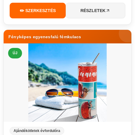
✏️ SZERKESZTÉS
RÉSZLETEK
Fényképes egyenesfalú fémkulacs
ÚJ
Ajándékötletek évfordulóra