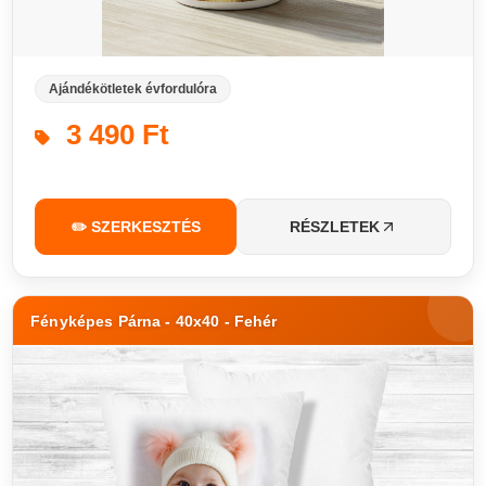
Ajándékötletek évfordulóra
3 490 Ft
✏️ SZERKESZTÉS
RÉSZLETEK
Fényképes Párna - 40x40 - Fehér