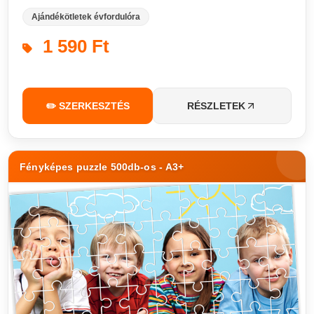
Ajándékötletek évfordulóra
1 590 Ft
✏️ SZERKESZTÉS
RÉSZLETEK
Fényképes puzzle 500db-os - A3+