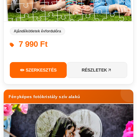
Ajándékötletek évfordulóra
7 990 Ft
✏️ SZERKESZTÉS
RÉSZLETEK
Fényképes fotókristály szív alakú