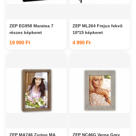
ZEP EG958 Maratea 7
ZEP ML264 Frejus fekvõ
részes képkeret
10*15 képkeret
19 990 Ft
4 990 Ft
ZEP MA746 Zurigo MA
ZEP NC46G Verne Grey