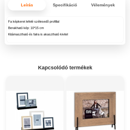
Leírás
Specifikáció
Vélemények
Fa képkeret lefelé szélesedõ profillal
Berakható kép: 10*15 cm
Kitámasztható és falra is akasztható kivitel
Kapcsolódó termékek