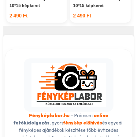
10*15 képkeret
10*15 képkeret
2 490 Ft
2 490 Ft
Fényképlabor.hu
– Prémium
online
, gyors
és egyedi
fotókidolgozás
fénykép előhívás
fényképes ajándékok készítése több évtizedes