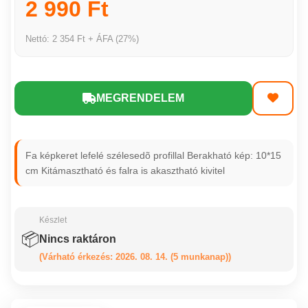
2 990 Ft
Nettó: 2 354 Ft + ÁFA (27%)
MEGRENDELEM
Fa képkeret lefelé szélesedõ profillal Berakható kép: 10*15
cm Kitámasztható és falra is akasztható kivitel
Készlet
📦
Nincs raktáron
(Várható érkezés: 2026. 08. 14. (5 munkanap))