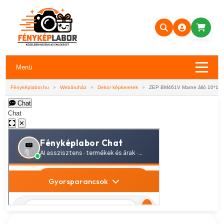
Menü
Fényképlabor.hu
»
Webáruház
»
Dekor képkeretek
»
ZEP BM461V Marne álló 10*15 
Chat
Chat
✕