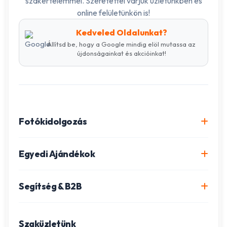
szakértelemmel. Szeretettel várjuk üzletünkben és
online felületünkön is!
Kedveled Oldalunkat?
Állítsd be, hogy a Google mindig elöl mutassa az
újdonságainkat és akcióinkat!
Fotókidolgozás
Online fotókidolgozás csomagok
Egyedi Ajándékok
Minőségi fénykép előhívás
Egyedi Fotókönyv
Segítség & B2B
Igazolványkép készítés
Fotómozaik készítés
Szállítás és Fizetés
Poszter nyomtatás
Gravírozott ajándékok
Szaküzletünk