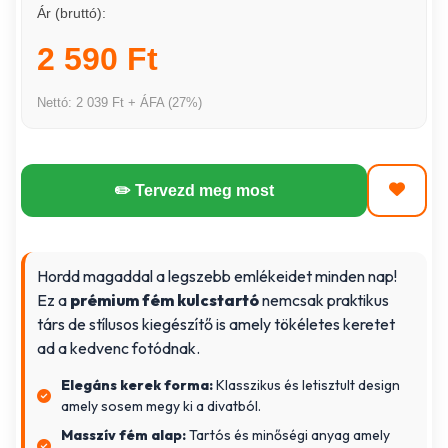
Ár (bruttó):
2 590 Ft
Nettó: 2 039 Ft + ÁFA (27%)
✏️ Tervezd meg most
Hordd magaddal a legszebb emlékeidet minden nap!
Ez a
prémium fém kulcstartó
nemcsak praktikus
társ de stílusos kiegészítő is amely tökéletes keretet
ad a kedvenc fotódnak.
Elegáns kerek forma:
Klasszikus és letisztult design
amely sosem megy ki a divatból.
Masszív fém alap:
Tartós és minőségi anyag amely