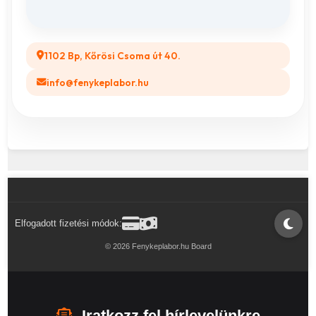
Legyél a Partnerünk! (B2B)
1102 Bp, Kőrösi Csoma út 40.
info@fenykeplabor.hu
Elfogadott fizetési módok:
© 2026 Fenykeplabor.hu Board
Iratkozz fel hírlevelünkre