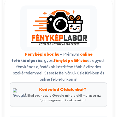
Fényképlabor.hu
– Prémium
online
, gyors
és egyedi
fotókidolgozás
fénykép előhívás
fényképes ajándékok készítése több évtizedes
szakértelemmel. Szeretettel várjuk üzletünkben és
online felületünkön is!
Kedveled Oldalunkat?
Állítsd be, hogy a Google mindig elöl mutassa az
újdonságainkat és akcióinkat!