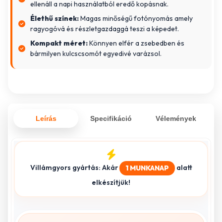
ellenáll a napi használatból eredő kopásnak.
Élethű színek:
Magas minőségű fotónyomás amely
ragyogóvá és részletgazdaggá teszi a képedet.
Kompakt méret:
Könnyen elfér a zsebedben és
bármilyen kulcscsomót egyedivé varázsol.
Leírás
Specifikáció
Vélemények
Villámgyors gyártás: Akár
alatt
1 MUNKANAP
elkészítjük!