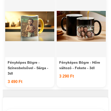
Fényképes Bögre -
Fényképes Bögre - Hőre
Színesbelsővel - Sárga -
változó - Fekete - 3dl
3dl
3 290 Ft
3 490 Ft