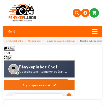
Menü
Fényképlabor.hu
»
Webáruház
»
Fényképes ajándéktárgyak
»
Saját fényképes kerek 
Chat
Chat
✕