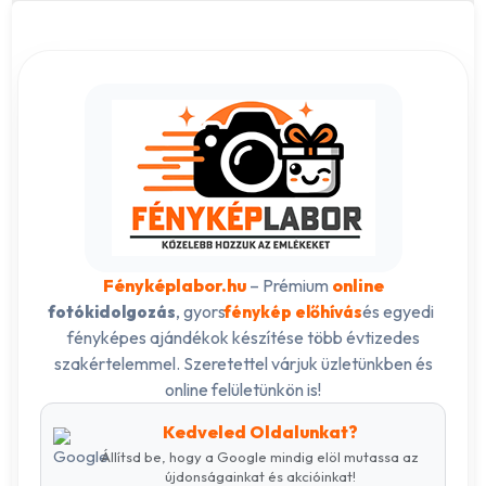
Fényképlabor.hu
– Prémium
online
, gyors
és egyedi
fotókidolgozás
fénykép előhívás
fényképes ajándékok készítése több évtizedes
szakértelemmel. Szeretettel várjuk üzletünkben és
online felületünkön is!
Kedveled Oldalunkat?
Állítsd be, hogy a Google mindig elöl mutassa az
újdonságainkat és akcióinkat!