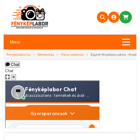
Menü
Fényképlabor.hu
»
Webáruház
»
Párna sablonok
»
Egyedi fényképes párna - Anyákn
Chat
Chat
✕