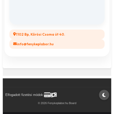
Összes ajándéktárgy
GYIK
Legyél a Partnerünk! (B2B)
1102 Bp, Kőrösi Csoma út 40.
info@fenykeplabor.hu
Elfogadott fizetési módok:
© 2026 Fenykeplabor.hu Board