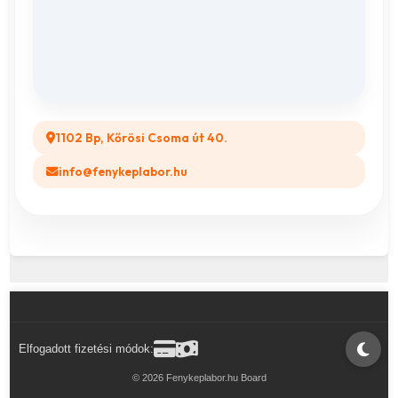
ÁSZF
Összes ajándéktárgy
GYIK
Legyél a Partnerünk! (B2B)
1102 Bp, Kőrösi Csoma út 40.
info@fenykeplabor.hu
Elfogadott fizetési módok:
© 2026 Fenykeplabor.hu Board