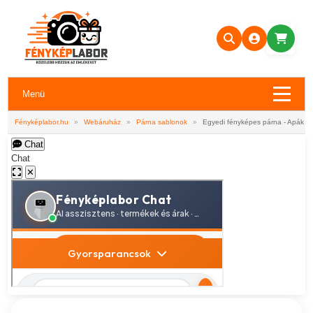
Menü
Fényképlabor.hu
»
Webáruház
»
Párna sablonok
»
Egyedi fényképes párna - Apák na
Chat
Chat
✕