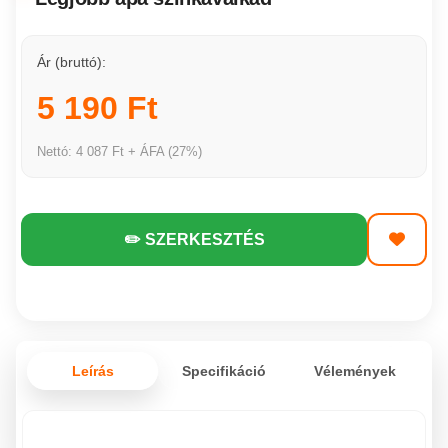
Ár (bruttó):
5 190 Ft
Nettó: 4 087 Ft + ÁFA (27%)
✏️ SZERKESZTÉS
Leírás
Specifikáció
Vélemények