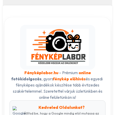
Fényképlabor.hu
– Prémium
online
, gyors
és egyedi
fotókidolgozás
fénykép előhívás
fényképes ajándékok készítése több évtizedes
szakértelemmel. Szeretettel várjuk üzletünkben és
online felületünkön is!
Kedveled Oldalunkat?
Állítsd be, hogy a Google mindig elöl mutassa az