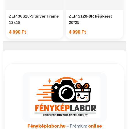
ZEP 36S20-5 Silver Frame
ZEP S128-8R képkeret
13x18
20*25
4 990 Ft
4 990 Ft
Fényképlabor.hu
– Prémium
online