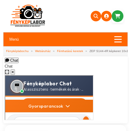
Menü
Fényképlabor.hu
»
Webáruház
»
Fémhatású keretek
»
ZEP S144-4R képkeret 10x15
Chat
Chat
✕