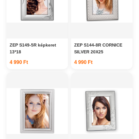
ZEP S149-5R képkeret
ZEP S144-8R CORNICE
13*18
SILVER 20X25
4 990 Ft
4 990 Ft