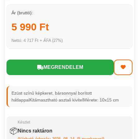
Ár (bruttó):
5 990 Ft
Nettó: 4 717 Ft + ÁFA (27%)
MEGRENDELEM
Ezüst színû képkeret, bársonnyal borított
hátlappalKitámasztható asztali kivitelMérete: 10x15 cm
Készlet
📦
Nincs raktáron
(Várható érkezés: 2026. 08. 14. (5 munkanap))