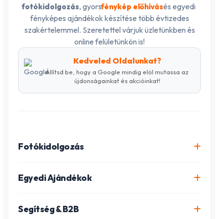
, gyors
és egyedi
fotókidolgozás
fénykép előhívás
fényképes ajándékok készítése több évtizedes
szakértelemmel. Szeretettel várjuk üzletünkben és
online felületünkön is!
Kedveled Oldalunkat?
Állítsd be, hogy a Google mindig elöl mutassa az
újdonságainkat és akcióinkat!
Fotókidolgozás
Online fotókidolgozás csomagok
Egyedi Ajándékok
Minőségi fénykép előhívás
Egyedi Fotókönyv
Segítség & B2B
Igazolványkép készítés