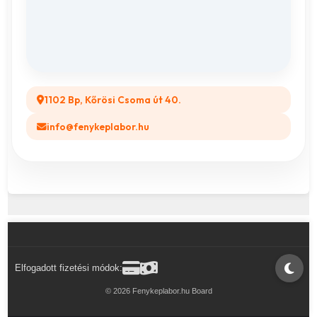
Összes ajándéktárgy
GYIK
Legyél a Partnerünk! (B2B)
1102 Bp, Kőrösi Csoma út 40.
info@fenykeplabor.hu
Elfogadott fizetési módok:
© 2026 Fenykeplabor.hu Board