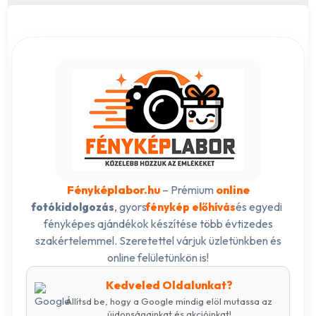
Fényképlabor.hu
– Prémium
online
, gyors
és egyedi
fotókidolgozás
fénykép előhívás
fényképes ajándékok készítése több évtizedes
szakértelemmel. Szeretettel várjuk üzletünkben és
online felületünkön is!
Kedveled Oldalunkat?
Állítsd be, hogy a Google mindig elöl mutassa az
újdonságainkat és akcióinkat!