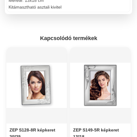
Mérete: 13x18 cm
Kitámasztható asztali kivitel
Kapcsolódó termékek
ZEP S128-8R képkeret
ZEP S149-5R képkeret
20*25
13*18