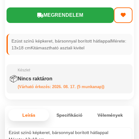
MEGRENDELEM
Ezüst színû képkeret, bársonnyal borított hátlappalMérete:
13x18 cmKitámasztható asztali kivitel
Készlet
📦
Nincs raktáron
(Várható érkezés: 2026. 08. 17. (5 munkanap))
Leírás
Specifikáció
Vélemények
Ezüst színû képkeret, bársonnyal borított hátlappal