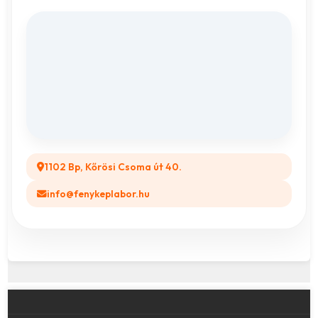
Fényképes Naptár
Adatvédelem
Vászonkép rendelés
ÁSZF
Összes ajándéktárgy
GYIK
Legyél a Partnerünk! (B2B)
1102 Bp, Kőrösi Csoma út 40.
info@fenykeplabor.hu