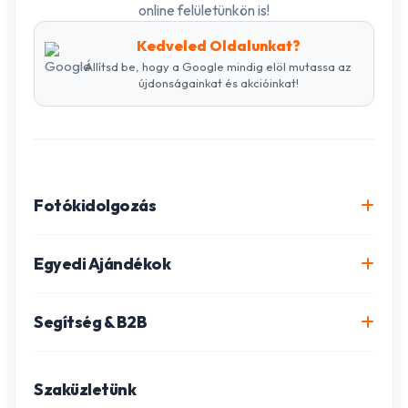
online felületünkön is!
Kedveled Oldalunkat?
Állítsd be, hogy a Google mindig elöl mutassa az
újdonságainkat és akcióinkat!
Fotókidolgozás
Online fotókidolgozás csomagok
Egyedi Ajándékok
Minőségi fénykép előhívás
Egyedi Fotókönyv
Segítség & B2B
Igazolványkép készítés
Fotómozaik készítés
Szállítás és Fizetés
Poszter nyomtatás
Gravírozott ajándékok
Szaküzletünk
Ügyfélszolgálat
Fotókollázs szerkesztés