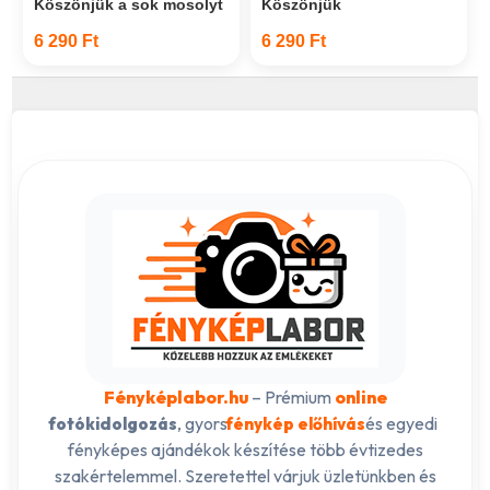
Köszönjük a sok mosolyt
Köszönjük
6 290 Ft
6 290 Ft
Fényképlabor.hu
– Prémium
online
, gyors
és egyedi
fotókidolgozás
fénykép előhívás
fényképes ajándékok készítése több évtizedes
szakértelemmel. Szeretettel várjuk üzletünkben és