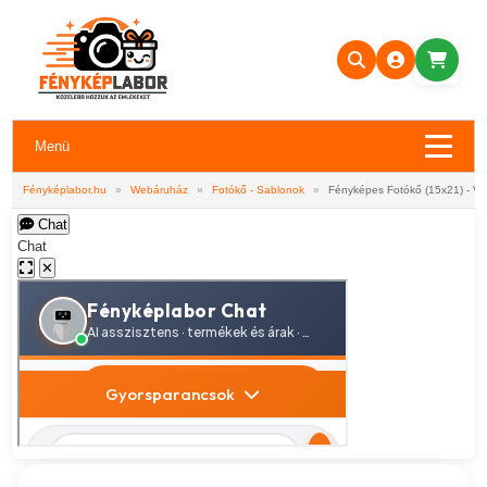
Menü
Fényképlabor.hu
»
Webáruház
»
Fotókő - Sablonok
»
Fényképes Fotókő (15x21) - Val
Chat
Chat
✕