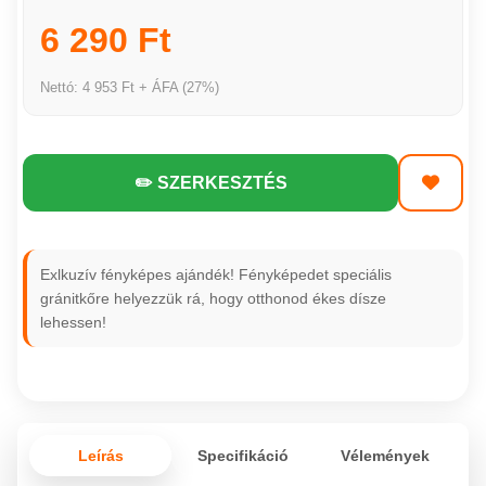
6 290 Ft
Nettó: 4 953 Ft + ÁFA (27%)
✏️ SZERKESZTÉS
Exlkuzív fényképes ajándék! Fényképedet speciális
gránitkőre helyezzük rá, hogy otthonod ékes dísze
lehessen!
Leírás
Specifikáció
Vélemények