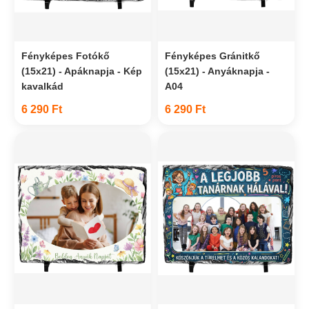
Fényképes Fotókő
Fényképes Gránitkő
(15x21) - Apáknapja - Kép
(15x21) - Anyáknapja -
kavalkád
A04
6 290 Ft
6 290 Ft