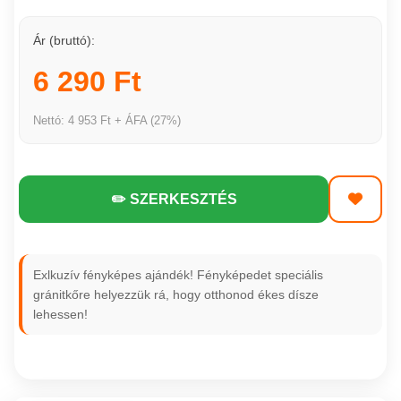
Ár (bruttó):
6 290 Ft
Nettó: 4 953 Ft + ÁFA (27%)
✏️ SZERKESZTÉS
Exlkuzív fényképes ajándék! Fényképedet speciális
gránitkőre helyezzük rá, hogy otthonod ékes dísze
lehessen!