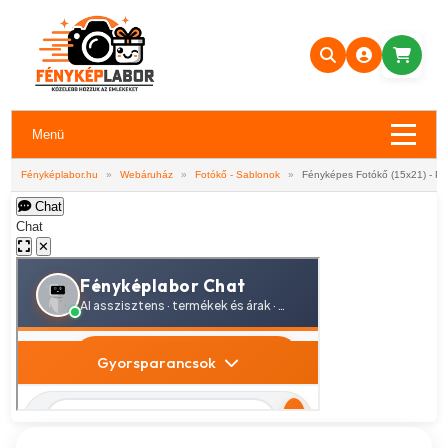
Menü
Fényképlabor.hu
»
Webáruház
»
Fotókő - Sablonok
»
Fényképes Fotókő (15x21) - P
Chat
Chat
✕