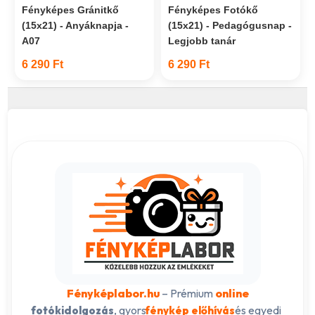
Fényképes Gránitkő
Fényképes Fotókő
(15x21) - Anyáknapja -
(15x21) - Pedagógusnap -
A07
Legjobb tanár
6 290 Ft
6 290 Ft
Fényképlabor.hu
– Prémium
online
, gyors
és egyedi
fotókidolgozás
fénykép előhívás