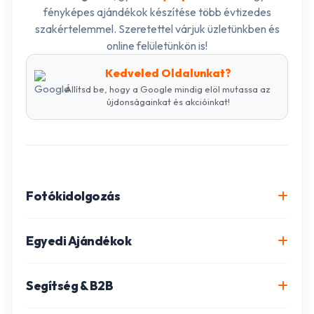
fényképes ajándékok készítése több évtizedes
szakértelemmel. Szeretettel várjuk üzletünkben és
online felületünkön is!
Kedveled Oldalunkat?
Állítsd be, hogy a Google mindig elöl mutassa az
újdonságainkat és akcióinkat!
Fotókidolgozás
Online fotókidolgozás csomagok
Egyedi Ajándékok
Minőségi fénykép előhívás
Egyedi Fotókönyv
Segítség & B2B
Igazolványkép készítés
Fotómozaik készítés