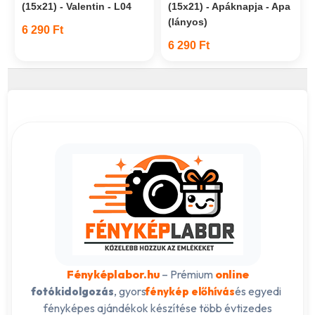
(15x21) - Valentin - L04
(15x21) - Apáknapja - Apa
(lányos)
6 290 Ft
6 290 Ft
Fényképlabor.hu
– Prémium
online
, gyors
és egyedi
fotókidolgozás
fénykép előhívás
fényképes ajándékok készítése több évtizedes