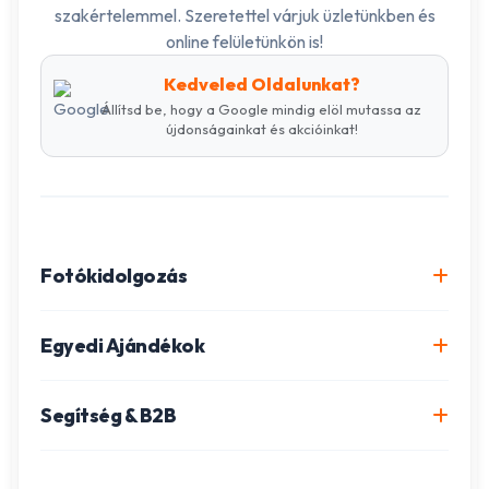
szakértelemmel. Szeretettel várjuk üzletünkben és
online felületünkön is!
Kedveled Oldalunkat?
Állítsd be, hogy a Google mindig elöl mutassa az
újdonságainkat és akcióinkat!
Fotókidolgozás
Online fotókidolgozás csomagok
Egyedi Ajándékok
Minőségi fénykép előhívás
Egyedi Fotókönyv
Segítség & B2B
Igazolványkép készítés
Fotómozaik készítés
Szállítás és Fizetés
Poszter nyomtatás