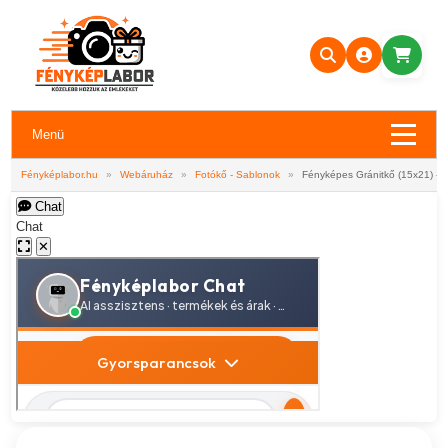
Menü
Fényképlabor.hu
»
Webáruház
»
Fotókő - Sablonok
»
Fényképes Gránitkő (15x21) - 
Chat
Chat
✕