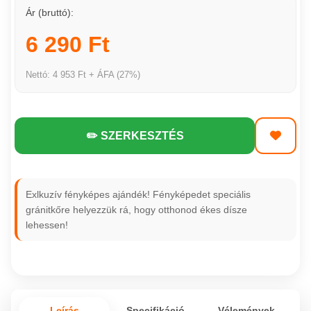
Ár (bruttó):
6 290 Ft
Nettó: 4 953 Ft + ÁFA (27%)
✏️ SZERKESZTÉS
Exlkuzív fényképes ajándék! Fényképedet speciális
gránitkőre helyezzük rá, hogy otthonod ékes dísze
lehessen!
Leírás
Specifikáció
Vélemények