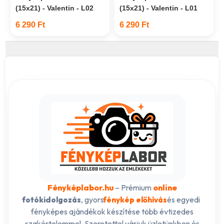
(15x21) - Valentin - L02
(15x21) - Valentin - L01
6 290 Ft
6 290 Ft
Fényképlabor.hu
– Prémium
online
, gyors
és egyedi
fotókidolgozás
fénykép előhívás
fényképes ajándékok készítése több évtizedes
szakértelemmel. Szeretettel várjuk üzletünkben és