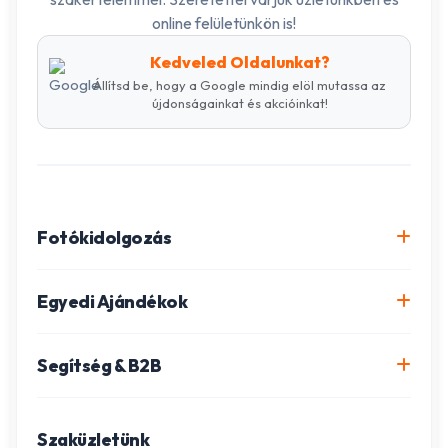
online felületünkön is!
Kedveled Oldalunkat?
Állítsd be, hogy a Google mindig elöl mutassa az
újdonságainkat és akcióinkat!
Fotókidolgozás
Online fotókidolgozás csomagok
Egyedi Ajándékok
Minőségi fénykép előhívás
Egyedi Fotókönyv
Segítség & B2B
Igazolványkép készítés
Fotómozaik készítés
Szállítás és Fizetés
Poszter nyomtatás
Gravírozott ajándékok
Szaküzletünk