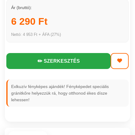
Ár (bruttó):
6 290 Ft
Nettó: 4 953 Ft + ÁFA (27%)
✏️ SZERKESZTÉS
Exlkuzív fényképes ajándék! Fényképedet speciális
gránitkőre helyezzük rá, hogy otthonod ékes dísze
lehessen!