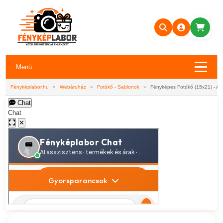
Menü
Fényképlabor.hu
»
Webáruház
»
Fotókő - Sablonok
»
Fényképes Fotókő (15x21) - A
Chat
Chat
✕