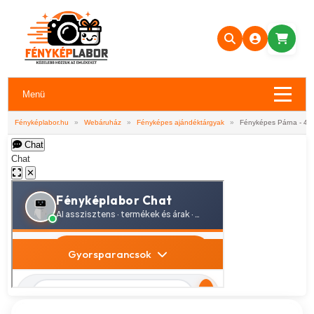
Menü
Fényképlabor.hu
»
Webáruház
»
Fényképes ajándéktárgyak
»
Fényképes Párna - 40
Chat
Chat
✕