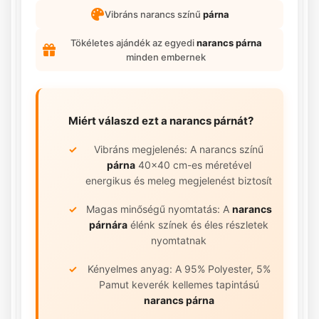
Vibráns narancs színű
párna
Tökéletes ajándék az egyedi
narancs párna
minden embernek
Miért válaszd ezt a
narancs párnát
?
Vibráns megjelenés: A narancs színű
párna
40x40 cm-es méretével
energikus és meleg megjelenést biztosít
Magas minőségű nyomtatás: A
narancs
párnára
élénk színek és éles részletek
nyomtatnak
Kényelmes anyag: A 95% Polyester, 5%
Pamut keverék kellemes tapintású
narancs párna