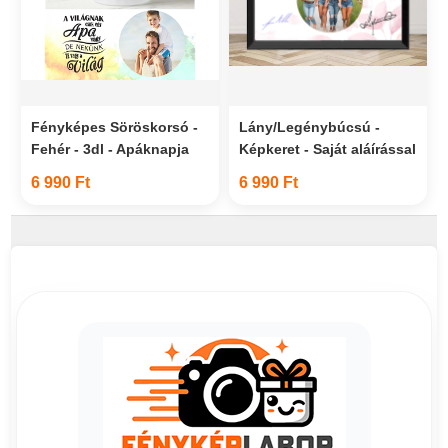
Fényképes Söröskorsó -
Lány/Legénybúcsú -
Fehér - 3dl - Apáknapja
Képkeret - Saját aláírással
6 990 Ft
6 990 Ft