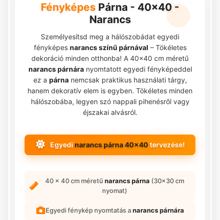
Fényképes
Párna - 40x40 -
Narancs
Személyesítsd meg a hálószobádat egyedi
fényképes
narancs színű párnával
– Tökéletes
dekoráció minden otthonba! A 40x40 cm méretű
narancs párnára
nyomtatott egyedi fényképeddel
ez a
párna
nemcsak praktikus használati tárgy,
hanem dekoratív elem is egyben. Tökéletes minden
hálószobába, legyen szó nappali pihenésről vagy
éjszakai alvásról.
Egyedi
narancs párna 40x40
tervezése!
40 x 40 cm méretű
narancs párna
(30x30 cm
nyomat)
Egyedi fénykép nyomtatás a
narancs párnára