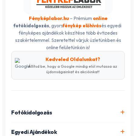
Fényképlabor.hu
– Prémium
online
, gyors
és egyedi
fotókidolgozás
fénykép előhívás
fényképes ajándékok készítése több évtizedes
szakértelemmel. Szeretettel várjuk üzletünkben és
online felületünkön is!
Kedveled Oldalunkat?
Állítsd be, hogy a Google mindig elöl mutassa az
újdonságainkat és akcióinkat!
Fotókidolgozás
Online fotókidolgozás csomagok
Egyedi Ajándékok