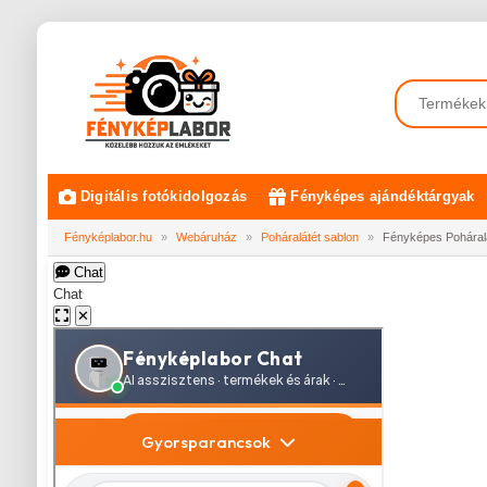
Digitális fotókidolgozás
Fényképes ajándéktárgyak
Fényképlabor.hu
»
Webáruház
»
Poháralátét sablon
»
Fényképes Poháralá
Chat
Chat
✕