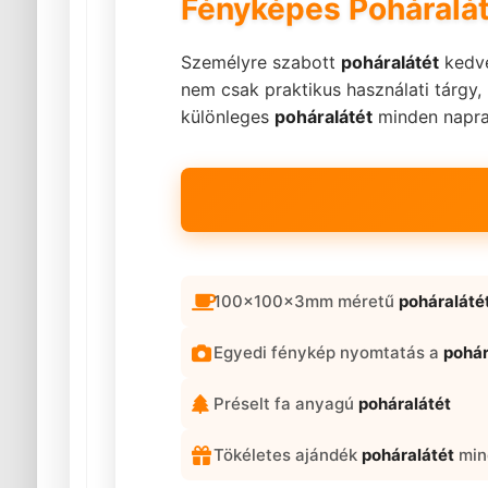
Fényképes Poháralát
Személyre szabott
poháralátét
kedve
nem csak praktikus használati tárgy
különleges
poháralátét
minden napra 
100x100x3mm méretű
poháraláté
Egyedi fénykép nyomtatás a
pohár
Préselt fa anyagú
poháralátét
Tökéletes ajándék
poháralátét
min