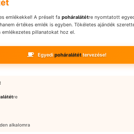
ét
s emlékekkel! A préselt fa
poháralátét
re nyomtatott egye
, hanem értékes emlék is egyben. Tökéletes ajándék szeret
emlékezetes pillanatokat hoz el.
Egyedi
poháralátét
tervezése!
t
alátét
re
den alkalomra