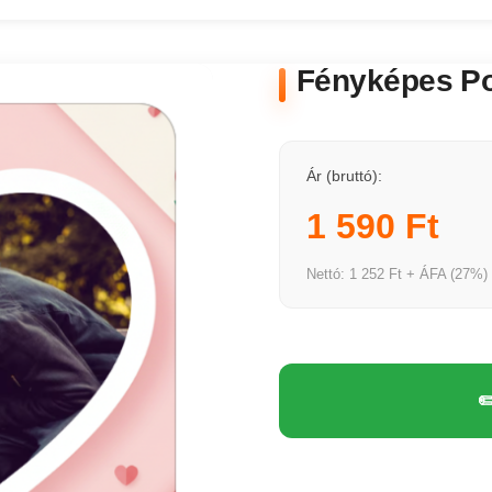
Fényképes Poh
Ár (bruttó):
1 590 Ft
Nettó: 1 252 Ft + ÁFA (27%)
✏