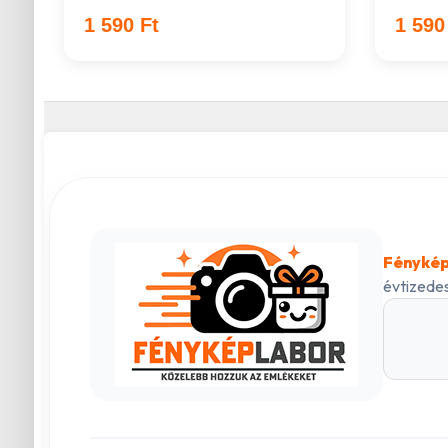
1 590 Ft
1 590
Fénykép
évtizedes