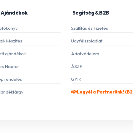
 Ajándékok
Segítség & B2B
otókönyv
Szállítás és Fizetés
ik készítés
Ügyfélszolgálat
ott ajándékok
Adatvédelem
es Naptár
ÁSZF
p rendelés
GYIK
jándéktárgy
Legyél a Partnerünk! (B2