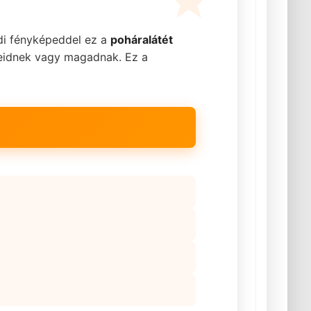
di fényképeddel ez a
poháralátét
teidnek vagy magadnak. Ez a