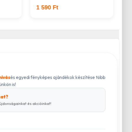
1 590 Ft
és egyedi fényképes ajándékok készítése több
hívás
nkön is!
kat?
újdonságainkat és akcióinkat!