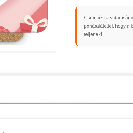
Csempéssz vidámságot a
poháralátéttel, hogy a 
teljenek!