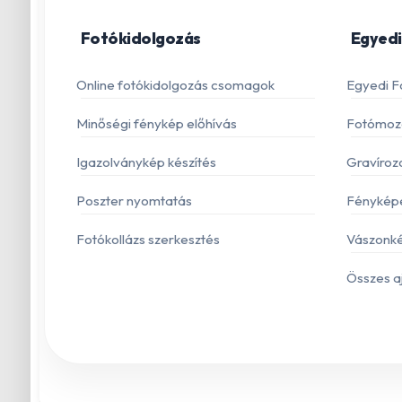
Fotókidolgozás
Egyedi
Online fotókidolgozás csomagok
Egyedi F
Minőségi fénykép előhívás
Fotómoza
Igazolványkép készítés
Gravíroz
Poszter nyomtatás
Fénykép
Fotókollázs szerkesztés
Vászonké
Összes a