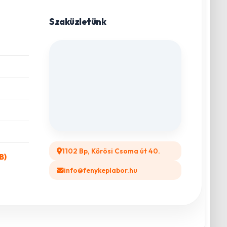
Szaküzletünk
1102 Bp, Kőrösi Csoma út 40.
B)
info@fenykeplabor.hu