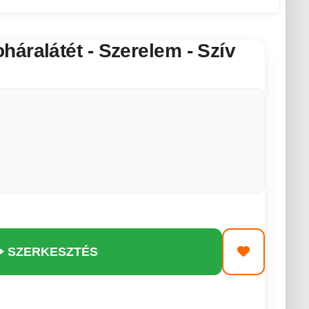
áralátét - Szerelem - Szív
️ SZERKESZTÉS