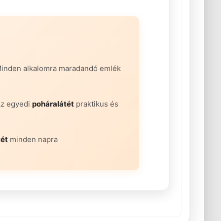
Minden alkalomra maradandó emlék
Az egyedi
poháralátét
praktikus és
tét
minden napra