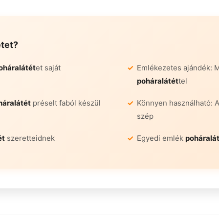
tet
?
oháralátét
et saját
Emlékezetes ajándék: 
poháralátét
tel
háralátét
préselt faból készül
Könnyen használható: 
szép
ét
szeretteidnek
Egyedi emlék
poháralá