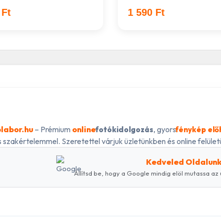
 Ft
1 590 Ft
labor.hu
– Prémium
online
, gyors
fotókidolgozás
fénykép elő
 szakértelemmel. Szeretettel várjuk üzletünkben és online felületü
Kedveled Oldalun
Állítsd be, hogy a Google mindig elöl mutassa az 