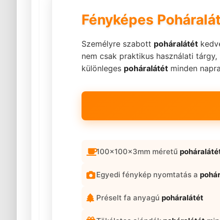
Fényképes Poháralát
Személyre szabott
poháralátét
kedve
nem csak praktikus használati tárgy
különleges
poháralátét
minden napra 
100x100x3mm méretű
poháraláté
Egyedi fénykép nyomtatás a
pohár
Préselt fa anyagú
poháralátét