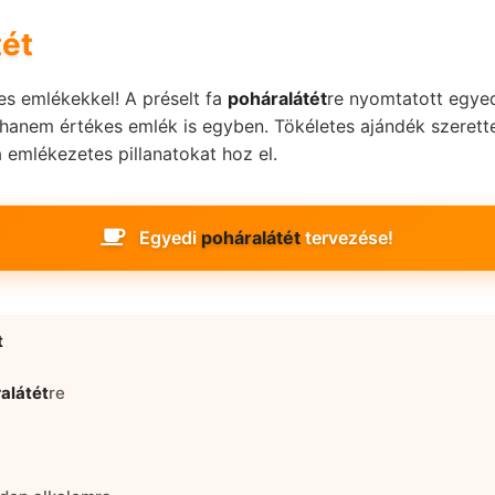
ét
s emlékekkel! A préselt fa
poháralátét
re nyomtatott egye
, hanem értékes emlék is egyben. Tökéletes ajándék szeret
emlékezetes pillanatokat hoz el.
Egyedi
poháralátét
tervezése!
t
alátét
re