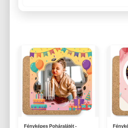
Fényképes Poháralátét -
Fényké