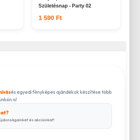
Születésnap - Party 02
1 590 Ft
és egyedi fényképes ajándékok készítése több
hívás
nkön is!
kat?
újdonságainkat és akcióinkat!