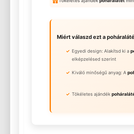
Tökéletes ajándék
poháralátét
min
Miért válaszd ezt a
poháraláté
Egyedi design: Alakítsd ki a
p
elképzelésed szerint
Kiváló minőségű anyag: A
po
Tökéletes ajándék
poháralát