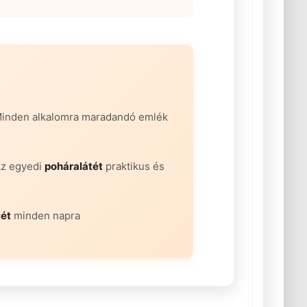
Minden alkalomra maradandó emlék
Az egyedi
poháralátét
praktikus és
tét
minden napra