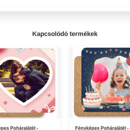
Kapcsolódó termékek
pes Poháralátét -
Fényképes Poháralátét -