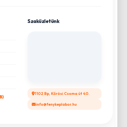
Szaküzletünk
1102 Bp, Kőrösi Csoma út 40.
B)
info@fenykeplabor.hu