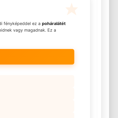
di fényképeddel ez a
poháralátét
teidnek vagy magadnak. Ez a