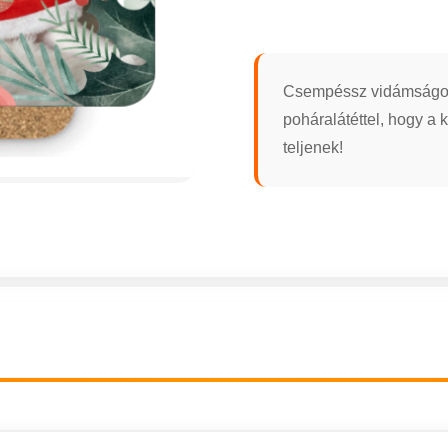
Csempéssz vidámságot a
poháralátéttel, hogy a 
teljenek!