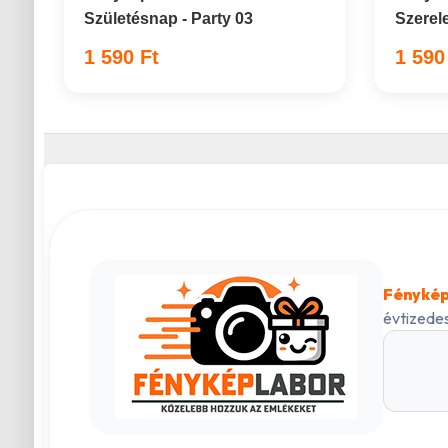
Születésnap - Party 03
Szerel
1 590 Ft
1 590
Fénykép
évtizedes