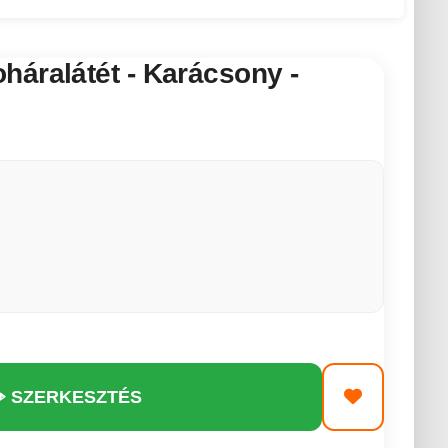
áralátét - Karácsony -
️ SZERKESZTÉS