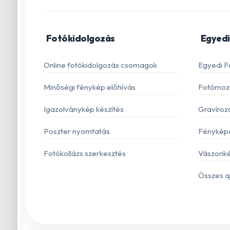
Fotókidolgozás
Egyedi
Online fotókidolgozás csomagok
Egyedi F
Minőségi fénykép előhívás
Fotómoza
Igazolványkép készítés
Gravíroz
Poszter nyomtatás
Fénykép
Fotókollázs szerkesztés
Vászonké
Összes a