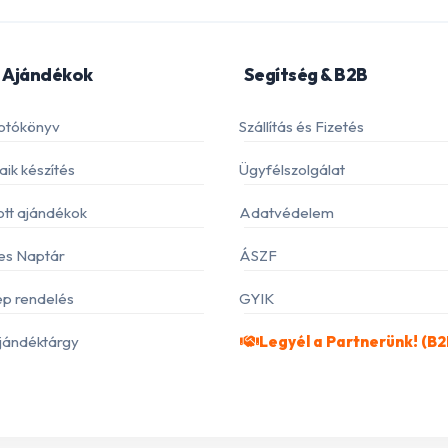
 Ajándékok
Segítség & B2B
otókönyv
Szállítás és Fizetés
ik készítés
Ügyfélszolgálat
ott ajándékok
Adatvédelem
es Naptár
ÁSZF
p rendelés
GYIK
jándéktárgy
Legyél a Partnerünk! (B2