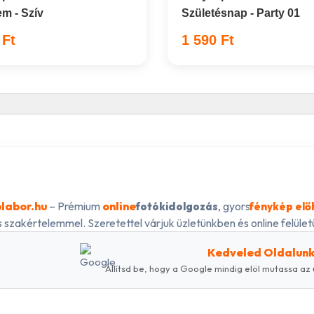
em - Szív
Születésnap - Party 01
 Ft
1 590 Ft
labor.hu
– Prémium
online
, gyors
fotókidolgozás
fénykép elő
 szakértelemmel. Szeretettel várjuk üzletünkben és online felületü
Kedveled Oldalun
Állítsd be, hogy a Google mindig elöl mutassa az 