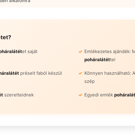
den alkalomra
tet
?
oháralátét
et saját
Emlékezetes ajándék: 
poháralátét
tel
háralátét
préselt faból készül
Könnyen használható: 
szép
ét
szeretteidnek
Egyedi emlék
poháralá