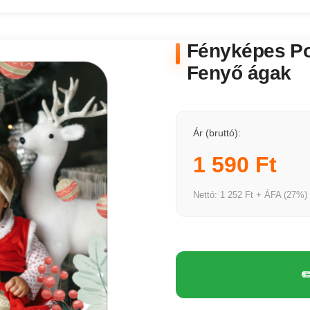
Fényképes Poh
Fenyő ágak
Ár (bruttó):
1 590 Ft
Nettó: 1 252 Ft + ÁFA (27%)
✏