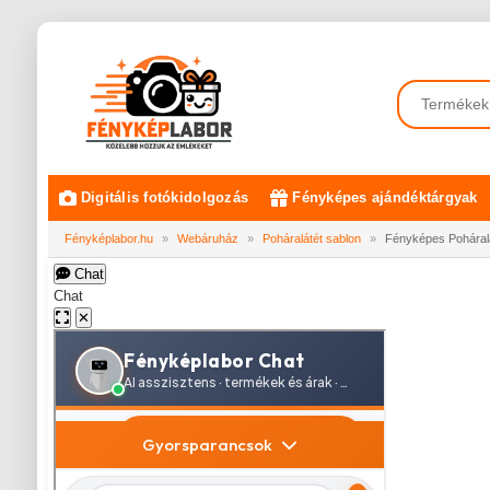
Digitális fotókidolgozás
Fényképes ajándéktárgyak
Fényképlabor.hu
»
Webáruház
»
Poháralátét sablon
»
Fényképes Poháralá
Chat
Chat
✕