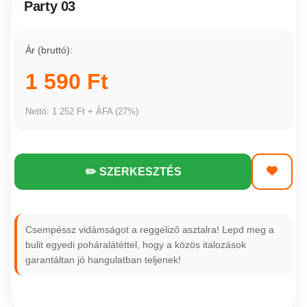
Party 03
Ár (bruttó):
1 590 Ft
Nettó: 1 252 Ft + ÁFA (27%)
✏️ SZERKESZTÉS
Csempéssz vidámságot a reggeliző asztalra! Lepd meg a
bulit egyedi poháralátéttel, hogy a közös italozások
garantáltan jó hangulatban teljenek!