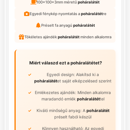
100x100x3mm méretű
poháralátét
Egyedi fénykép nyomtatás a
poháralátét
re
Préselt fa anyagú
poháralátét
Tökéletes ajándék
poháralátét
minden alkalomra
Miért válaszd ezt a
poháralátétet
?
Egyedi design: Alakítsd ki a
poháralátét
et saját elképzelésed szerint
Emlékezetes ajándék: Minden alkalomra
maradandó emlék
poháralátét
tel
Kiváló minőségű anyag: A
poháralátét
préselt faból készül
Könnyen használható: Az egyedi