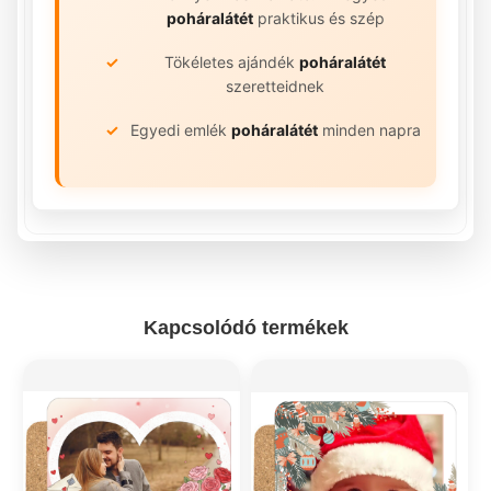
poháralátét
praktikus és szép
Tökéletes ajándék
poháralátét
szeretteidnek
Egyedi emlék
poháralátét
minden napra
Kapcsolódó termékek