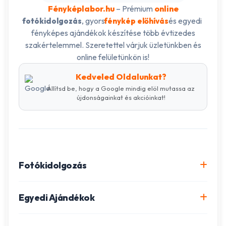
Fényképlabor.hu
– Prémium
online
, gyors
és egyedi
fotókidolgozás
fénykép előhívás
fényképes ajándékok készítése több évtizedes
szakértelemmel. Szeretettel várjuk üzletünkben és
online felületünkön is!
Kedveled Oldalunkat?
Állítsd be, hogy a Google mindig elöl mutassa az
újdonságainkat és akcióinkat!
Fotókidolgozás
Online fotókidolgozás csomagok
Egyedi Ajándékok
Minőségi fénykép előhívás
Egyedi Fotókönyv