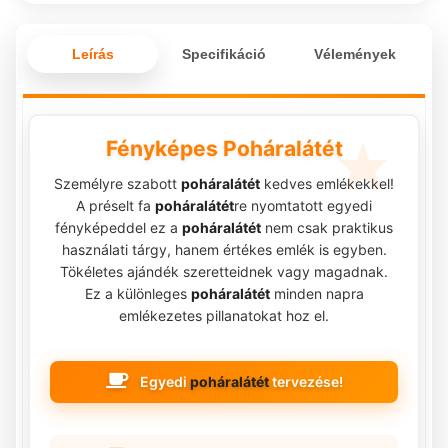
Leírás
Specifikáció
Vélemények
Fényképes Poháralátét
Személyre szabott
poháralátét
kedves emlékekkel!
A préselt fa
poháralátét
re nyomtatott egyedi
fényképeddel ez a
poháralátét
nem csak praktikus
használati tárgy, hanem értékes emlék is egyben.
Tökéletes ajándék szeretteidnek vagy magadnak.
Ez a különleges
poháralátét
minden napra
emlékezetes pillanatokat hoz el.
Egyedi
poháralátét
tervezése!