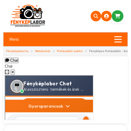
Menü
Fényképlabor.hu
»
Webáruház
»
Poháralátét sablon
»
Fényképes Poháralátét - Szüle
Chat
Chat
✕