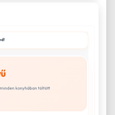
ed!
yű
 minden konyhában töltött