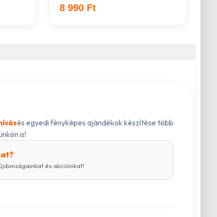
8 990 Ft
és egyedi fényképes ajándékok készítése több
hívás
nkön is!
kat?
újdonságainkat és akcióinkat!