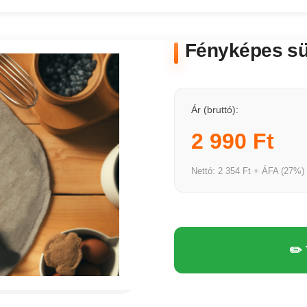
Fényképes sü
Ár (bruttó):
2 990 Ft
Nettó: 2 354 Ft + ÁFA (27%)
✏️