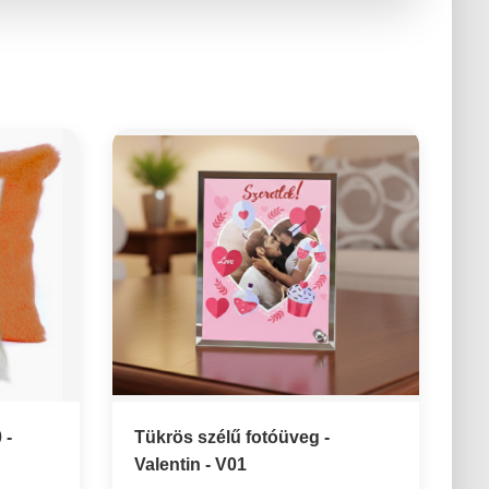
 -
Tükrös szélű fotóüveg -
Valentin - V01