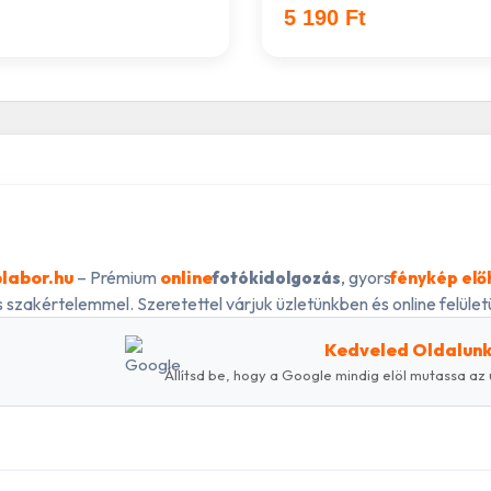
5 190 Ft
labor.hu
– Prémium
online
, gyors
fotókidolgozás
fénykép elő
 szakértelemmel. Szeretettel várjuk üzletünkben és online felületü
Kedveled Oldalun
Állítsd be, hogy a Google mindig elöl mutassa az 