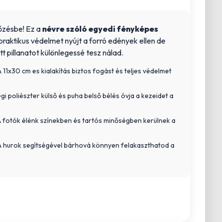
főzésbe! Ez a
névre szóló egyedi fényképes
raktikus védelmet nyújt a forró edények ellen de
t pillanatot különlegessé tesz nálad.
 11x30 cm es kialakítás biztos fogást és teljes védelmet
i poliészter külső és puha belső bélés óvja a kezeidet a
 fotók élénk színekben és tartós minőségben kerülnek a
 hurok segítségével bárhová könnyen felakaszthatod a