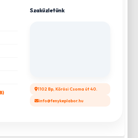
Szaküzletünk
1102 Bp, Kőrösi Csoma út 40.
B)
info@fenykeplabor.hu