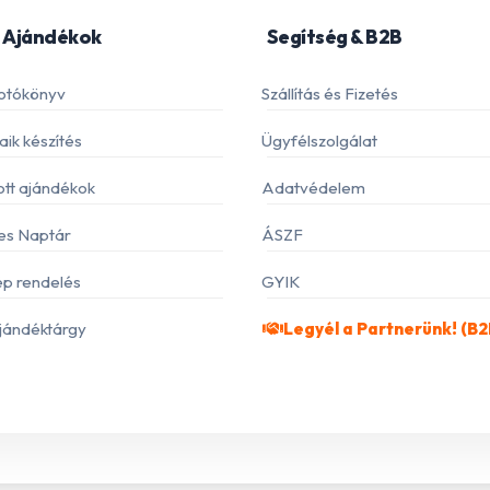
 Ajándékok
Segítség & B2B
otókönyv
Szállítás és Fizetés
ik készítés
Ügyfélszolgálat
ott ajándékok
Adatvédelem
es Naptár
ÁSZF
p rendelés
GYIK
jándéktárgy
Legyél a Partnerünk! (B2