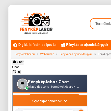
Digitális fotókidolgozás
Fényképes ajándéktárgyak
Fényképlabor.hu
»
Webáruház
»
Fényképes ajándéktárgyak
»
Fényképes
Chat
Chat
✕