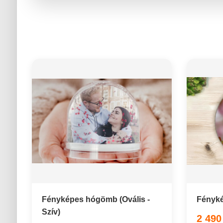
Fényképes hógömb (Ovális -
Fényké
Szív)
2 490