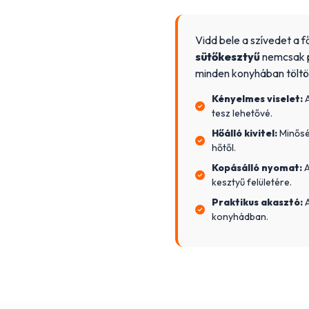
Vidd bele a szívedet a 
sütőkesztyű
nemcsak p
minden konyhában töltöt
Kényelmes viselet:
A
tesz lehetővé.
Hőálló kivitel:
Minőség
hőtől.
Kopásálló nyomat:
A
kesztyű felületére.
Praktikus akasztó:
A
konyhádban.