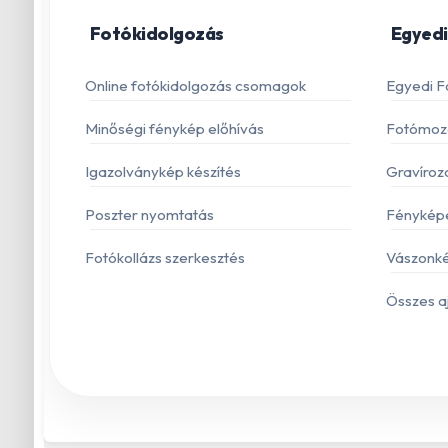
Fotókidolgozás
Egyedi
Online fotókidolgozás csomagok
Egyedi F
Minőségi fénykép előhívás
Fotómoza
Igazolványkép készítés
Gravíroz
Poszter nyomtatás
Fénykép
Fotókollázs szerkesztés
Vászonké
Összes a