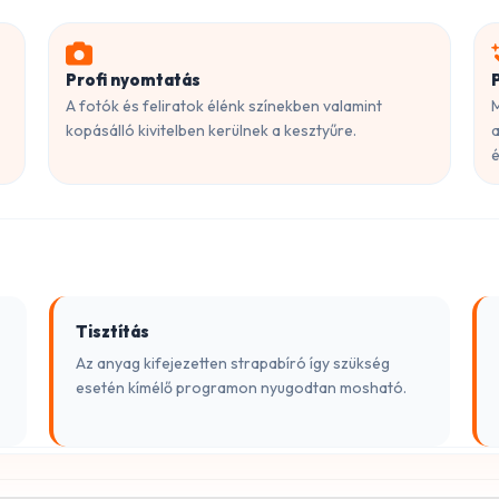
Profi nyomtatás
A fotók és feliratok élénk színekben valamint
M
kopásálló kivitelben kerülnek a kesztyűre.
a
é
Tisztítás
Az anyag kifejezetten strapabíró így szükség
esetén kímélő programon nyugodtan mosható.