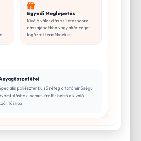
Egyedi Meglepetés
Kiváló választás születésnapra,
nászajándékba vagy akár céges
ó.
logózott terméknek is.
Anyagösszetétel
Speciális poliészter külső réteg a fotóminőségű
nyomtatáshoz, pamut-frottír belső a kiváló
szárításhoz.