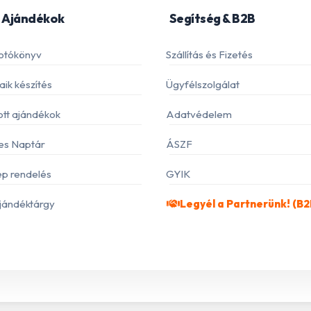
 Ajándékok
Segítség & B2B
otókönyv
Szállítás és Fizetés
ik készítés
Ügyfélszolgálat
ott ajándékok
Adatvédelem
es Naptár
ÁSZF
p rendelés
GYIK
jándéktárgy
Legyél a Partnerünk! (B2