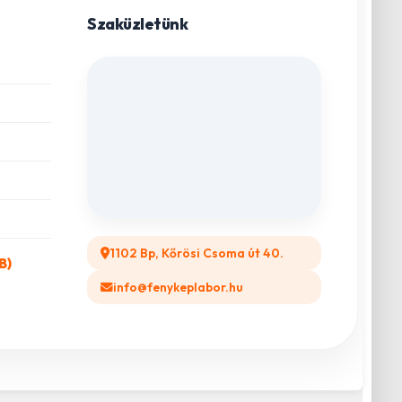
Szaküzletünk
1102 Bp, Kőrösi Csoma út 40.
B)
info@fenykeplabor.hu