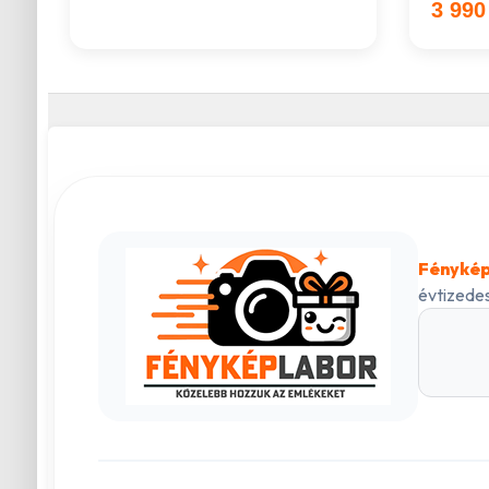
3 990
Fénykép
évtizedes