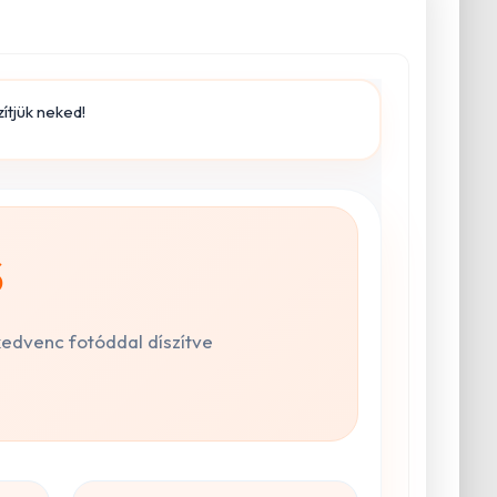
zítjük neked!
ő
kedvenc fotóddal díszítve