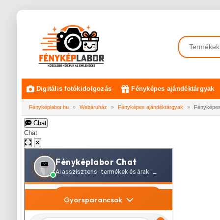
Digitális fotókidolgozás
Fényképes ajándéktárgyak
Fényképlabor.hu
»
Webáruház
»
Fényképes ajándéktárgyak
»
Fényképes
Chat
Chat
✕