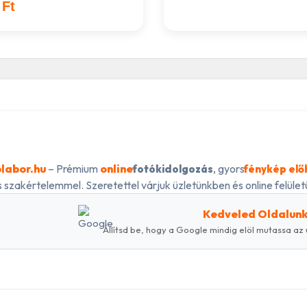
 Ft
labor.hu
– Prémium
online
, gyors
fotókidolgozás
fénykép elő
 szakértelemmel. Szeretettel várjuk üzletünkben és online felületü
Kedveled Oldalun
Állítsd be, hogy a Google mindig elöl mutassa az 