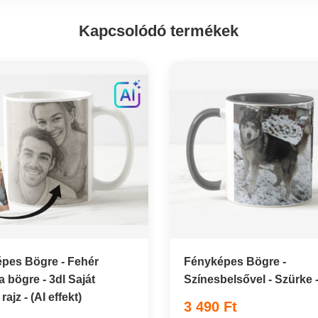
Kapcsolódó termékek
pes Bögre - Fehér
Fényképes Bögre -
 bögre - 3dl Saját
Színesbelsővel - Szürke -
rajz - (AI effekt)
3 490 Ft