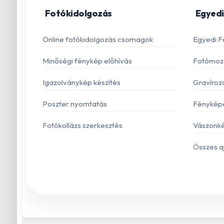
Fotókidolgozás
Egyedi
Online fotókidolgozás csomagok
Egyedi F
Minőségi fénykép előhívás
Fotómoza
Igazolványkép készítés
Gravíroz
Poszter nyomtatás
Fénykép
Fotókollázs szerkesztés
Vászonké
Összes a