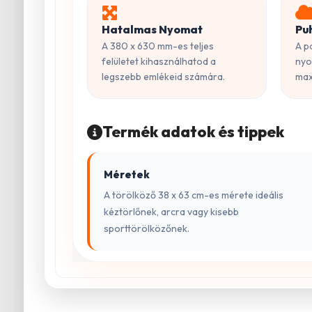
Hatalmas Nyomat
Pu
A 380 x 630 mm-es teljes
A p
felületet kihasználhatod a
nyo
legszebb emlékeid számára.
max
Termék adatok és tippek
Méretek
A törölköző 38 x 63 cm-es mérete ideális
kéztörlőnek, arcra vagy kisebb
sporttörölközőnek.