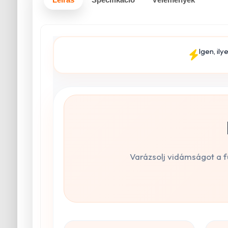
Igen, il
Varázsolj vidámságot a f