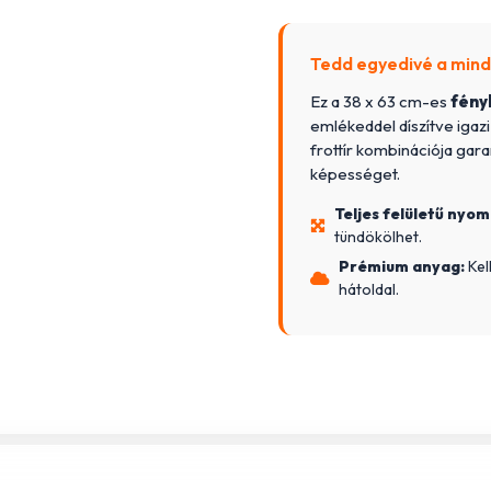
Tedd egyedivé a mind
Ez a 38 x 63 cm-es
fény
emlékeddel díszítve igazi
frottír kombinációja gara
képességet.
Teljes felületű nyom
tündökölhet.
Prémium anyag:
Kel
hátoldal.