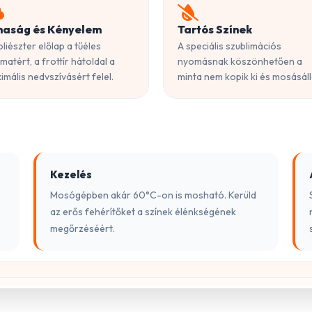
haság és Kényelem
Tartós Színek
oliészter előlap a tűéles
A speciális szublimációs
matért, a frottír hátoldal a
nyomásnak köszönhetően a
imális nedvszívásért felel.
minta nem kopik ki és mosásáll
Kezelés
Mosógépben akár 60°C-on is mosható. Kerüld
az erős fehérítőket a színek élénkségének
megőrzéséért.