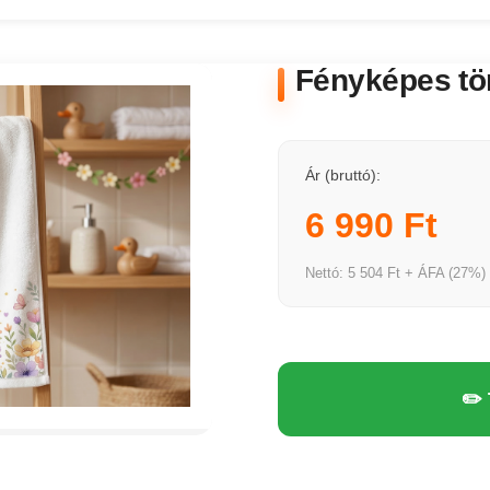
Fényképes tö
Ár (bruttó):
6 990 Ft
Nettó: 5 504 Ft + ÁFA (27%)
✏️