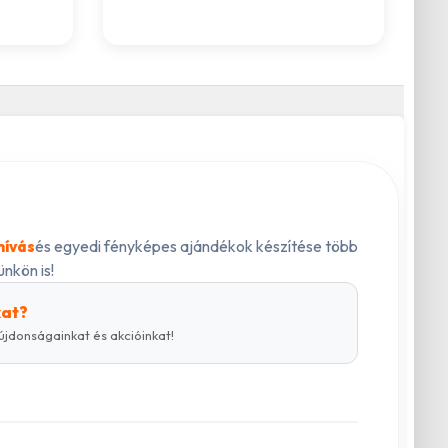
és egyedi fényképes ajándékok készítése több
hívás
nkön is!
kat?
újdonságainkat és akcióinkat!