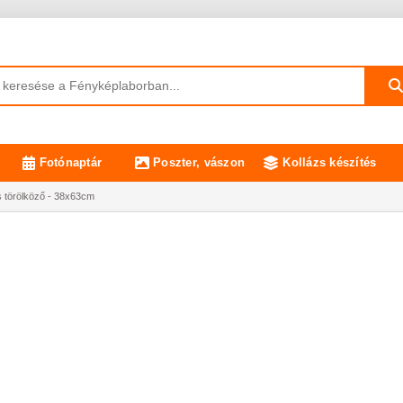
Fotónaptár
Poszter, vászon
Kollázs készítés
 törölköző - 38x63cm