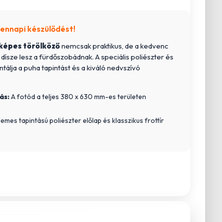
ennapi készülődést!
képes törölköző
nemcsak praktikus, de a kedvenc
 dísze lesz a fürdőszobádnak. A speciális poliészter és
ntálja a puha tapintást és a kiváló nedvszívó
ás:
A fotód a teljes 380 x 630 mm-es területen
lemes tapintású poliészter előlap és klasszikus frottír