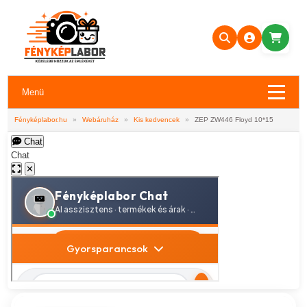
Menü
Fényképlabor.hu
»
Webáruház
»
Kis kedvencek
»
ZEP ZW446 Floyd 10*15
Chat
Chat
✕