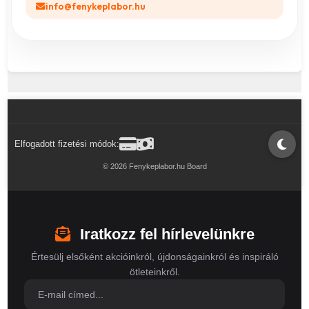
info@fenykeplabor.hu
Elfogadott fizetési módok:
© 2026 Fenykeplabor.hu Board
Iratkozz fel hírlevelünkre
Értesülj elsőként akcióinkról, újdonságainkról és inspiráló
ötleteinkről.