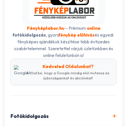
Fényképlabor.hu
– Prémium
online
, gyors
és egyedi
fotókidolgozás
fénykép előhívás
fényképes ajándékok készítése több évtizedes
szakértelemmel. Szeretettel várjuk üzletünkben és
online felületünkön is!
Kedveled Oldalunkat?
Állítsd be, hogy a Google mindig elöl mutassa az
újdonságainkat és akcióinkat!
Fotókidolgozás