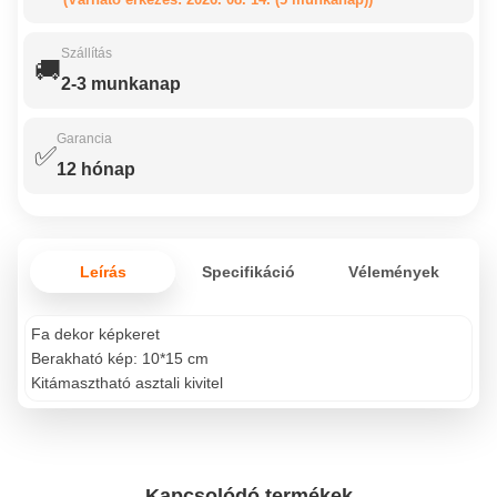
Szállítás
🚚
2-3 munkanap
Garancia
✅
12 hónap
Leírás
Specifikáció
Vélemények
Fa dekor képkeret
Berakható kép: 10*15 cm
Kitámasztható asztali kivitel
Kapcsolódó termékek