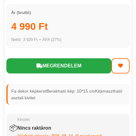
Ár (bruttó):
4 990 Ft
Nettó: 3 929 Ft + ÁFA (27%)
MEGRENDELEM
Fa dekor képkeretBerakható kép: 10*15 cmKitámasztható
asztali kivitel
Készlet
📦
Nincs raktáron
(Várható érkezés: 2026. 08. 14. (5 munkanap))