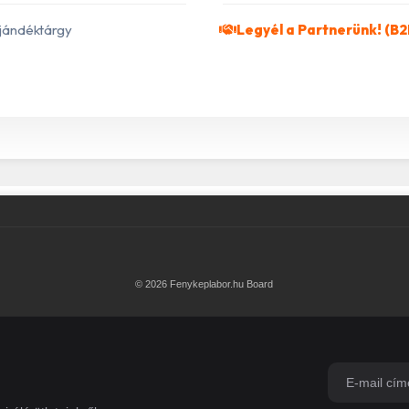
jándéktárgy
Legyél a Partnerünk! (B2
© 2026 Fenykeplabor.hu Board