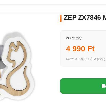
ZEP ZX7846 M
Ár (bruttó):
4 990 Ft
Nettó: 3 929 Ft + ÁFA (27%)