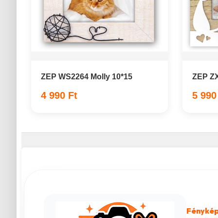
ZEP WS2264 Molly 10*15
ZEP ZX
4 990 Ft
5 990
Fénykép