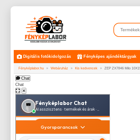
Digitális fotókidolgozás
Fényképes ajándéktárgyak
Fényképlabor.hu
»
Webáruház
»
Kis kedvencek
»
ZEP ZX7846 Milo 10X1
Chat
Chat
✕