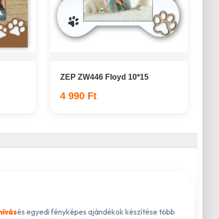
ZEP ZW446 Floyd 10*15
4 990 Ft
és egyedi fényképes ajándékok készítése több
hívás