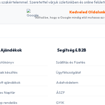
 szakértelemmel. Szeretettel várjuk üzletünkben és online felületü
Kedveled Oldalun
Állítsd be, hogy a Google mindig elöl mutassa az 
 Ajándékok
Segítség & B2B
otókönyv
Szállítás és Fizetés
ik készítés
Ügyfélszolgálat
ott ajándékok
Adatvédelem
es Naptár
ÁSZF
p rendelés
GYIK