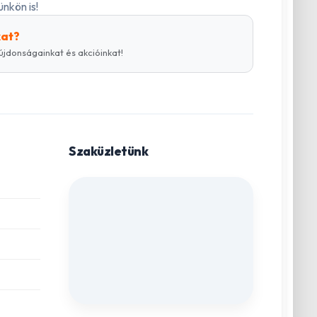
nkön is!
kat?
újdonságainkat és akcióinkat!
Szaküzletünk