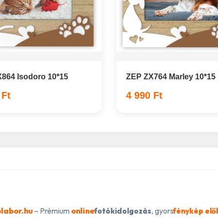
864 Isodoro 10*15
ZEP ZX764 Marley 10*15
 Ft
4 990 Ft
labor.hu
– Prémium
online
, gyors
fotókidolgozás
fénykép elő