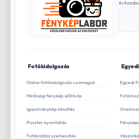
évtizedes
Fotókidolgozás
Egyedi
Online fotókidolgozás csomagok
Egyedi F
Minőségi fénykép előhívás
Fotómoza
Igazolványkép készítés
Gravíroz
Poszter nyomtatás
Fénykép
Fotókollázs szerkesztés
Vászonké