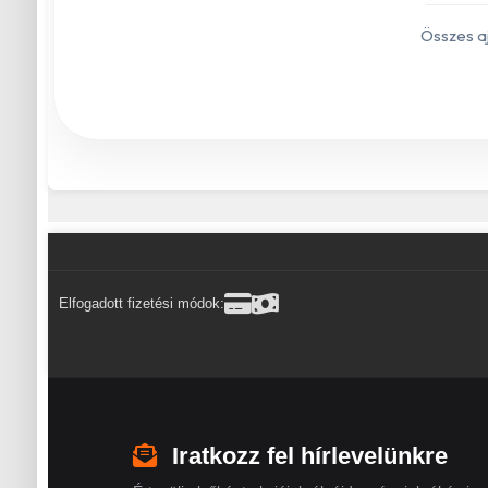
Összes a
Elfogadott fizetési módok:
Iratkozz fel hírlevelünkre