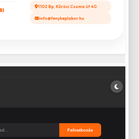
1102 Bp, Kőrösi Csoma út 40.
B)
info@fenykeplabor.hu
Feliratkozás