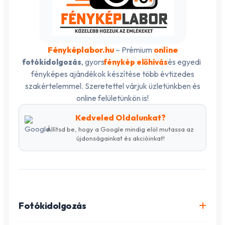
Fényképlabor.hu
– Prémium
online
, gyors
és egyedi
fotókidolgozás
fénykép előhívás
fényképes ajándékok készítése több évtizedes
szakértelemmel. Szeretettel várjuk üzletünkben és
online felületünkön is!
Kedveled Oldalunkat?
Állítsd be, hogy a Google mindig elöl mutassa az
újdonságainkat és akcióinkat!
Fotókidolgozás