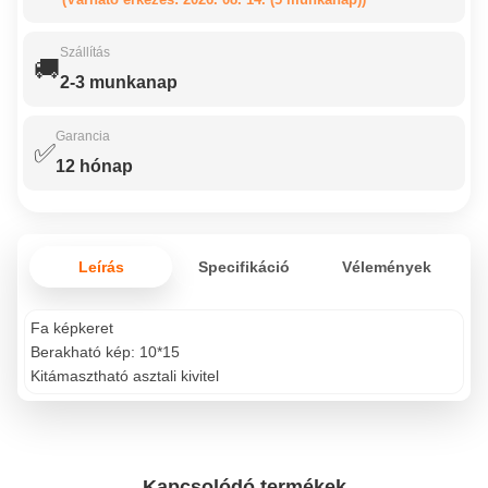
Szállítás
🚚
2-3 munkanap
Garancia
✅
12 hónap
Leírás
Specifikáció
Vélemények
Fa képkeret
Berakható kép: 10*15
Kitámasztható asztali kivitel
Kapcsolódó termékek