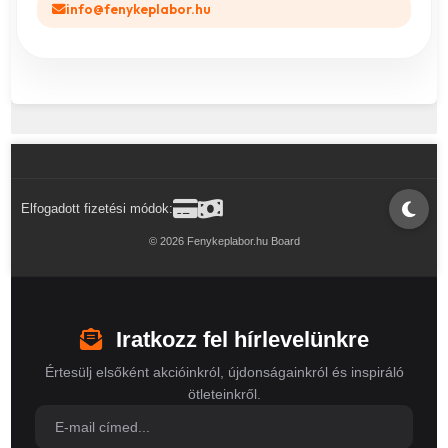
info@fenykeplabor.hu
Elfogadott fizetési módok:
© 2026 Fenykeplabor.hu Board
Iratkozz fel hírlevelünkre
Értesülj elsőként akcióinkról, újdonságainkról és inspiráló
ötleteinkről.