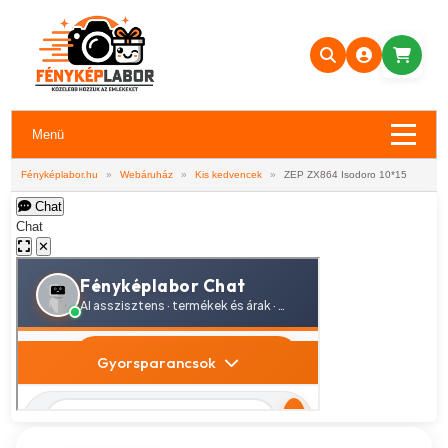
Menü
Fényképlabor.hu
»
Webáruház
»
Kis kedvencek
»
ZEP ZX864 Isodoro 10*15
Chat
Chat
✕