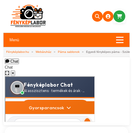
Menü
Fényképlabor.hu
»
Webáruház
»
Párna sablonok
»
Egyedi fényképes párna - Születé
Chat
Chat
✕