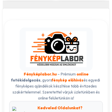
Fényképlabor.hu
– Prémium
online
, gyors
és egyedi
fotókidolgozás
fénykép előhívás
fényképes ajándékok készítése több évtizedes
szakértelemmel. Szeretettel várjuk üzletünkben és
online felületünkön is!
Kedveled Oldalunkat?