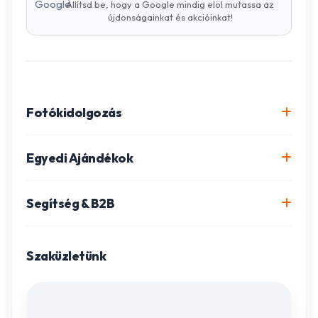
Állítsd be, hogy a Google mindig elöl mutassa az
újdonságainkat és akcióinkat!
Fotókidolgozás
Online fotókidolgozás csomagok
Egyedi Ajándékok
Minőségi fénykép előhívás
Egyedi Fotókönyv
Segítség & B2B
Igazolványkép készítés
Fotómozaik készítés
Szállítás és Fizetés
Poszter nyomtatás
Gravírozott ajándékok
Szaküzletünk
Ügyfélszolgálat
Fotókollázs szerkesztés
Fényképes Naptár
Adatvédelem
Vászonkép rendelés