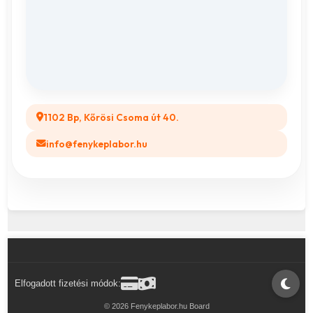
ÁSZF
Összes ajándéktárgy
GYIK
Legyél a Partnerünk! (B2B)
1102 Bp, Kőrösi Csoma út 40.
info@fenykeplabor.hu
Elfogadott fizetési módok:
© 2026 Fenykeplabor.hu Board