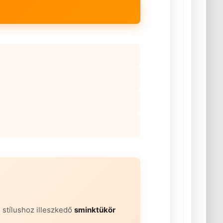
 stílushoz illeszkedő
sminktükör