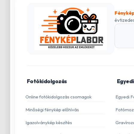
Fénykép
évtizedes
Fotókidolgozás
Egyedi
Online fotókidolgozás csomagok
Egyedi F
Minőségi fénykép előhívás
Fotómoza
Igazolványkép készítés
Gravíroz