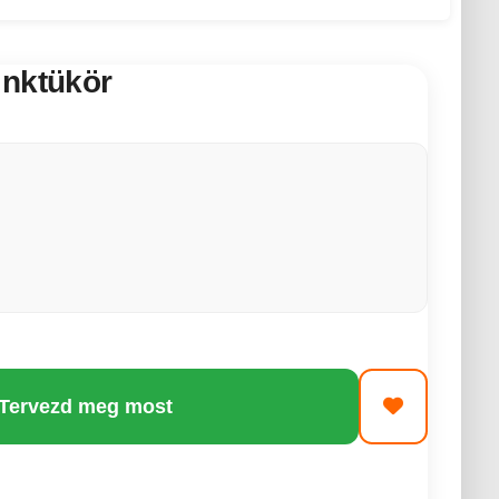
inktükör
 Tervezd meg most