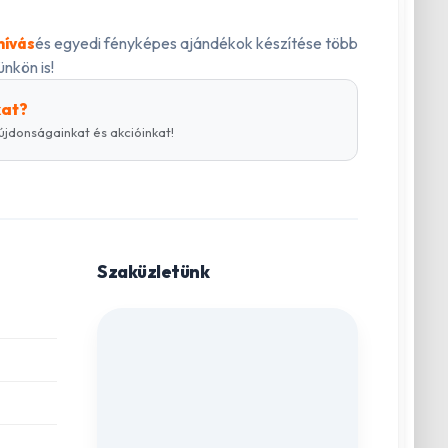
és egyedi fényképes ajándékok készítése több
hívás
nkön is!
kat?
újdonságainkat és akcióinkat!
Szaküzletünk