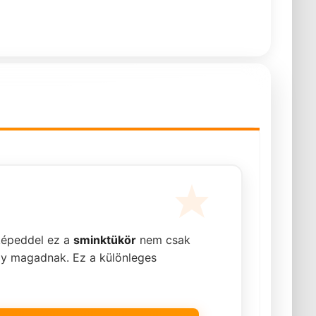
képeddel ez a
sminktükör
nem csak
agy magadnak. Ez a különleges