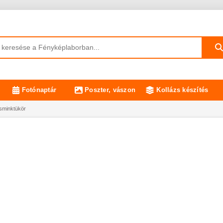
Fotónaptár
Poszter, vászon
Kollázs készítés
sminktükör