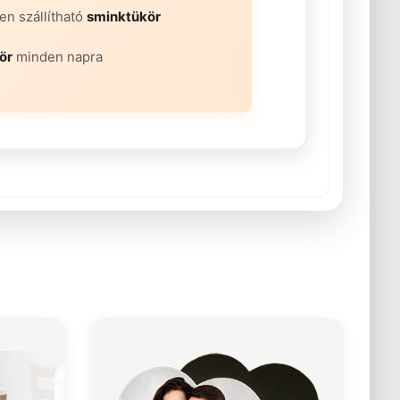
n szállítható
sminktükör
ör
minden napra