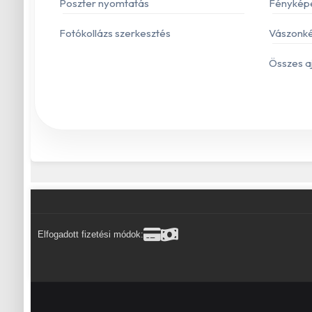
Poszter nyomtatás
Fénykép
Fotókollázs szerkesztés
Vászonké
Összes a
Elfogadott fizetési módok: