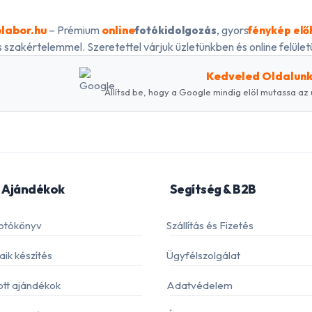
labor.hu
– Prémium
online
, gyors
fotókidolgozás
fénykép elő
 szakértelemmel. Szeretettel várjuk üzletünkben és online felületü
Kedveled Oldalun
Állítsd be, hogy a Google mindig elöl mutassa az 
 Ajándékok
Segítség & B2B
otókönyv
Szállítás és Fizetés
ik készítés
Ügyfélszolgálat
ott ajándékok
Adatvédelem