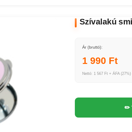
Szívalakú sm
Ár (bruttó):
1 990 Ft
Nettó: 1 567 Ft + ÁFA (27%)
✏️