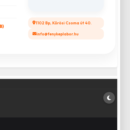
1102 Bp, Kőrösi Csoma út 40.
B)
info@fenykeplabor.hu