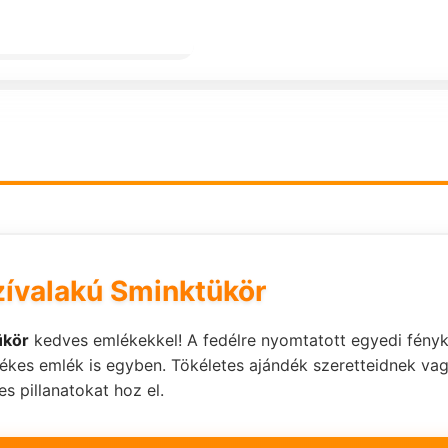
ívalakú Sminktükör
ükör
kedves emlékekkel! A fedélre nyomtatott egyedi fény
rtékes emlék is egyben. Tökéletes ajándék szeretteidnek v
 pillanatokat hoz el.