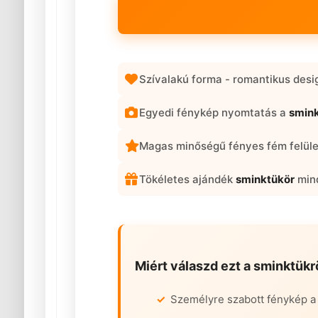
Szívalakú forma - romantikus des
Egyedi fénykép nyomtatás a
smin
Magas minőségű fényes fém felül
Tökéletes ajándék
sminktükör
mind
Miért válaszd ezt a
sminktükr
Személyre szabott fénykép 