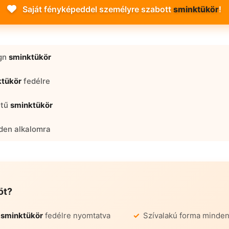
Saját fényképeddel személyre szabott
sminktükör
!
ign
sminktükör
ktükör
fedélre
etű
sminktükör
en alkalomra
öt
?
a
sminktükör
fedélre nyomtatva
Szívalakú forma minden