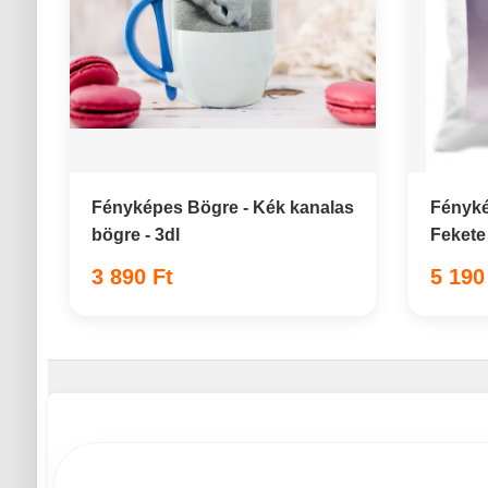
Fényképes Bögre - Kék kanalas
Fényké
bögre - 3dl
Fekete
3 890 Ft
5 190