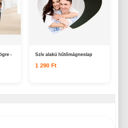
gre -
Szív alakú hűtőmágneslap
1 290 Ft