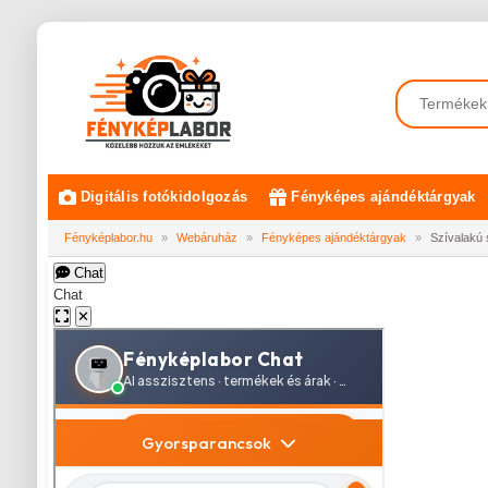
Digitális fotókidolgozás
Fényképes ajándéktárgyak
Fényképlabor.hu
»
Webáruház
»
Fényképes ajándéktárgyak
»
Szívalakú 
Chat
Chat
✕