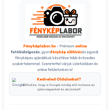
Fényképlabor.hu
– Prémium
online
, gyors
és egyedi
fotókidolgozás
fénykép előhívás
fényképes ajándékok készítése több évtizedes
szakértelemmel. Szeretettel várjuk üzletünkben és
online felületünkön is!
Kedveled Oldalunkat?
Állítsd be, hogy a Google mindig elöl mutassa az
újdonságainkat és akcióinkat!