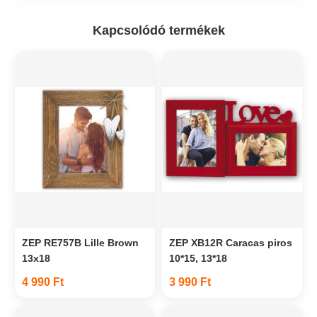
Kapcsolódó termékek
ZEP RE757B Lille Brown
ZEP XB12R Caracas piros
13x18
10*15, 13*18
4 990 Ft
3 990 Ft