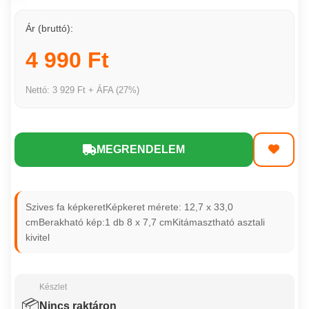
Ár (bruttó):
4 990 Ft
Nettó: 3 929 Ft + ÁFA (27%)
MEGRENDELEM
Szives fa képkeretKépkeret mérete: 12,7 x 33,0
cmBerakható kép:1 db 8 x 7,7 cmKitámasztható asztali
kivitel
Készlet
📦
Nincs raktáron