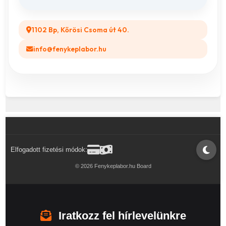
1102 Bp, Kőrösi Csoma út 40.
info@fenykeplabor.hu
Elfogadott fizetési módok:
© 2026 Fenykeplabor.hu Board
Iratkozz fel hírlevelünkre