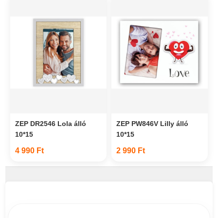
ZEP DR2546 Lola álló
ZEP PW846V Lilly álló
10*15
10*15
4 990 Ft
2 990 Ft