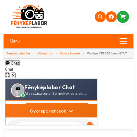
Menü
Fényképlabor.hu
»
Webáruház
»
Szíves keretek
»
Walther YF199D Love 8*7,7
Chat
Chat
✕