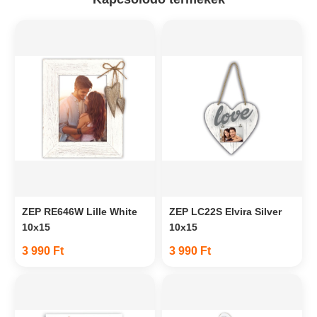
ZEP RE646W Lille White
ZEP LC22S Elvira Silver
10x15
10x15
3 990 Ft
3 990 Ft