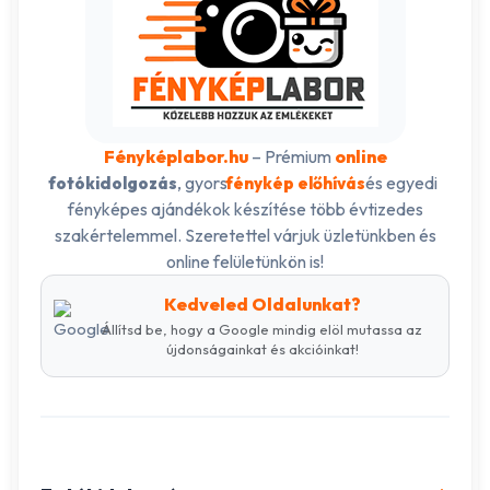
Fényképlabor.hu
– Prémium
online
, gyors
és egyedi
fotókidolgozás
fénykép előhívás
fényképes ajándékok készítése több évtizedes
szakértelemmel. Szeretettel várjuk üzletünkben és
online felületünkön is!
Kedveled Oldalunkat?
Állítsd be, hogy a Google mindig elöl mutassa az
újdonságainkat és akcióinkat!