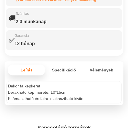
Szállítás
🚚
2-3 munkanap
Garancia
✅
12 hónap
Leírás
Specifikáció
Vélemények
Dekor fa képkeret
Berakható kép mérete: 10*15cm
Kitámasztható és falra is akasztható kivitel
Kapcsolódó termékek