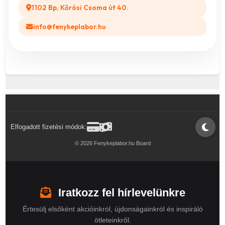
1102 Bp, Kőrösi Csoma út 40.
info@fenykeplabor.hu
Elfogadott fizetési módok:
© 2026 Fenykeplabor.hu Board
Iratkozz fel hírlevelünkre
Értesülj elsőként akcióinkról, újdonságainkról és inspiráló
ötleteinkről.