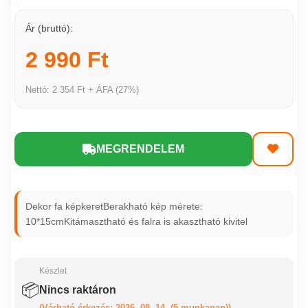
Ár (bruttó):
2 990 Ft
Nettó: 2 354 Ft + ÁFA (27%)
MEGRENDELEM
Dekor fa képkeretBerakható kép mérete:
10*15cmKitámasztható és falra is akasztható kivitel
Készlet
📦
Nincs raktáron
(Várható érkezés: 2026. 08. 14. (5 munkanap))