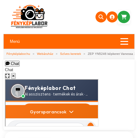
Menü
Fényképlabor.hu
»
Webáruház
»
Szíves keretek
»
ZEP YN5246 képkeret Vanessa 10
Chat
Chat
✕