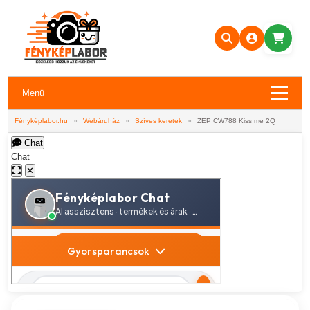
Menü
Fényképlabor.hu
»
Webáruház
»
Szíves keretek
»
ZEP CW788 Kiss me 2Q
Chat
Chat
✕