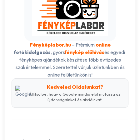
Fényképlabor.hu
– Prémium
online
, gyors
és egyedi
fotókidolgozás
fénykép előhívás
fényképes ajándékok készítése több évtizedes
szakértelemmel. Szeretettel várjuk üzletünkben és
online felületünkön is!
Kedveled Oldalunkat?
Állítsd be, hogy a Google mindig elöl mutassa az
újdonságainkat és akcióinkat!