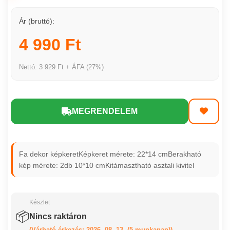
Ár (bruttó):
4 990 Ft
Nettó: 3 929 Ft + ÁFA (27%)
MEGRENDELEM
Fa dekor képkeretKépkeret mérete: 22*14 cmBerakható
kép mérete: 2db 10*10 cmKitámasztható asztali kivitel
Készlet
📦
Nincs raktáron
(Várható érkezés: 2026. 08. 13. (5 munkanap))