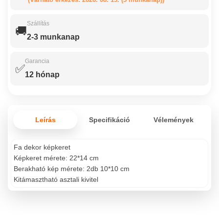
Szállítás
🚚
2-3 munkanap
Garancia
✅
12 hónap
Leírás
Specifikáció
Vélemények
Fa dekor képkeret
Képkeret mérete: 22*14 cm
Berakható kép mérete: 2db 10*10 cm
Kitámasztható asztali kivitel