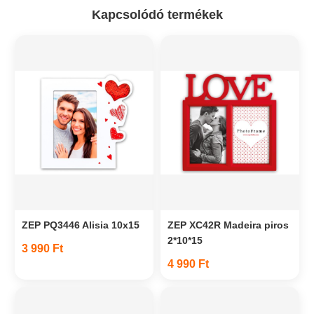
Kapcsolódó termékek
ZEP PQ3446 Alisia 10x15
ZEP XC42R Madeira piros
2*10*15
3 990 Ft
4 990 Ft