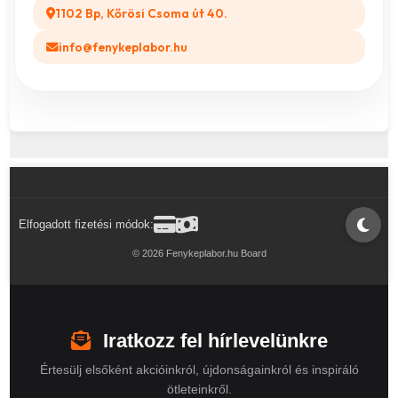
1102 Bp, Kőrösi Csoma út 40.
info@fenykeplabor.hu
Elfogadott fizetési módok:
© 2026 Fenykeplabor.hu Board
Iratkozz fel hírlevelünkre
Értesülj elsőként akcióinkról, újdonságainkról és inspiráló
ötleteinkről.