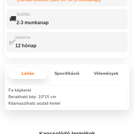
Szállítás
🚚
2-3 munkanap
Garancia
✅
12 hónap
Leírás
Specifikáció
Vélemények
Fa képkeret
Berakható kép: 10*15 cm
Kitámasztható asztali kivitel
Kapcsolódó termékek