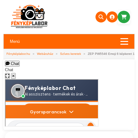
Menü
Fényképlabor.hu
»
Webáruház
»
Szíves keretek
»
ZEP PW5546 Emoji 6 képkeret 10
Chat
Chat
✕