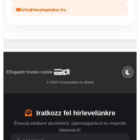
info@fenykeplabor.hu
Elfogadott fizetési módok:
© 2026 Fenykeplabor.hu Board
Iratkozz fel hírlevelünkre
Értesülj elsőként akcióinkról, újdonságainkról és inspiráló
ötleteinkről.