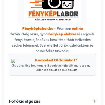
Fényképlabor.hu
– Prémium
online
, gyors
és egyedi
fotókidolgozás
fénykép előhívás
fényképes ajándékok készítése több évtizedes
szakértelemmel. Szeretettel várjuk üzletünkben és
online felületünkön is!
Kedveled Oldalunkat?
Állítsd be, hogy a Google mindig elöl mutassa az
újdonságainkat és akcióinkat!
Fotókidolgozás