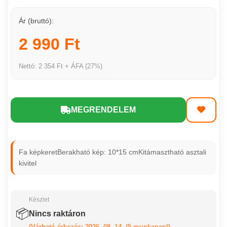
Ár (bruttó):
2 990 Ft
Nettó: 2 354 Ft + ÁFA (27%)
MEGRENDELEM
Fa képkeretBerakható kép: 10*15 cmKitámasztható asztali
kivitel
Készlet
📦
Nincs raktáron
(Várható érkezés: 2026. 08. 14. (5 munkanap))