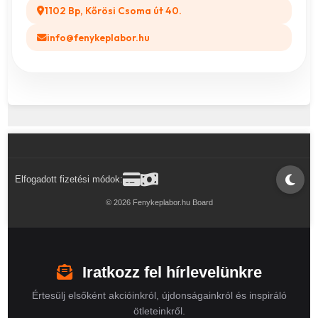
1102 Bp, Kőrösi Csoma út 40.
info@fenykeplabor.hu
Elfogadott fizetési módok:
© 2026 Fenykeplabor.hu Board
Iratkozz fel hírlevelünkre
Értesülj elsőként akcióinkról, újdonságainkról és inspiráló
ötleteinkről.