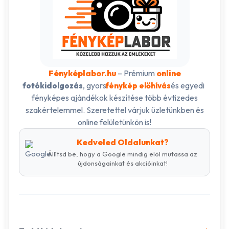
Fényképlabor.hu
– Prémium
online
, gyors
és egyedi
fotókidolgozás
fénykép előhívás
fényképes ajándékok készítése több évtizedes
szakértelemmel. Szeretettel várjuk üzletünkben és
online felületünkön is!
Kedveled Oldalunkat?
Állítsd be, hogy a Google mindig elöl mutassa az
újdonságainkat és akcióinkat!