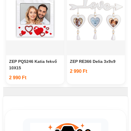
ZEP PQ5246 Katia fekvő
ZEP RE366 Delia 3x9x9
10X15
2 990 Ft
2 990 Ft