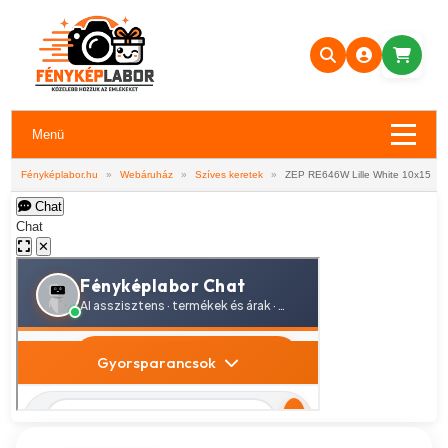
Menü
Fényképlabor.hu
»
Webáruház
»
Szíves keretek
»
ZEP RE646W Lille White 10x15
Chat
Chat
✕