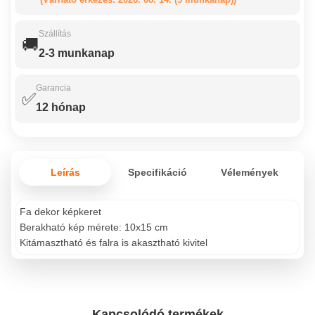
Szállítás
🚚
2-3 munkanap
Garancia
✅
12 hónap
Leírás
Specifikáció
Vélemények
Fa dekor képkeret
Berakható kép mérete: 10x15 cm
Kitámasztható és falra is akasztható kivitel
Kapcsolódó termékek