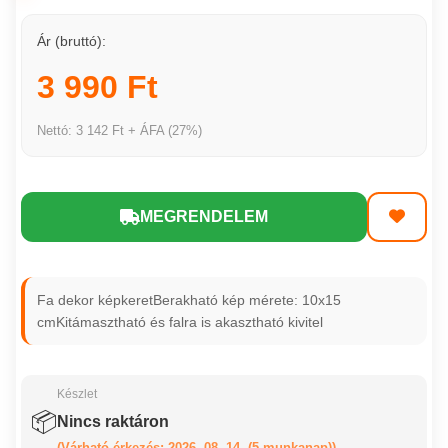
Ár (bruttó):
3 990 Ft
Nettó: 3 142 Ft + ÁFA (27%)
MEGRENDELEM
Fa dekor képkeretBerakható kép mérete: 10x15
cmKitámasztható és falra is akasztható kivitel
Készlet
📦
Nincs raktáron
(Várható érkezés: 2026. 08. 14. (5 munkanap))