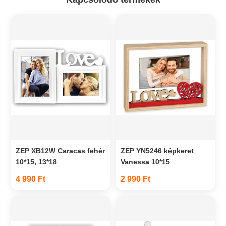
ZEP XB12W Caracas fehér
ZEP YN5246 képkeret
10*15, 13*18
Vanessa 10*15
4 990 Ft
2 990 Ft