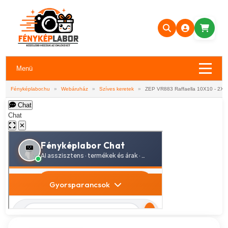
Menü
Fényképlabor.hu
»
Webáruház
»
Szíves keretek
»
ZEP VR883 Raffaella 10X10 - 2X
Chat
Chat
✕