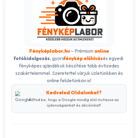
Fényképlabor.hu
– Prémium
online
, gyors
és egyedi
fotókidolgozás
fénykép előhívás
fényképes ajándékok készítése több évtizedes
szakértelemmel. Szeretettel várjuk üzletünkben és
online felületünkön is!
Kedveled Oldalunkat?
Állítsd be, hogy a Google mindig elöl mutassa az
újdonságainkat és akcióinkat!