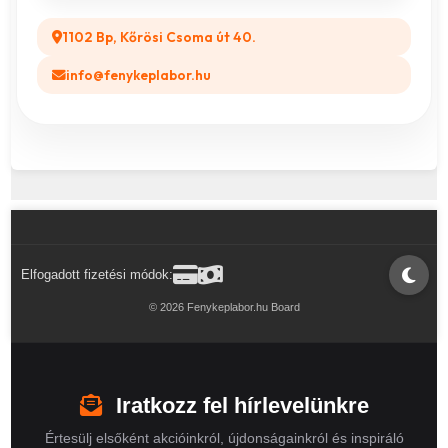
1102 Bp, Kőrösi Csoma út 40.
info@fenykeplabor.hu
Elfogadott fizetési módok:
© 2026 Fenykeplabor.hu Board
Iratkozz fel hírlevelünkre
Értesülj elsőként akcióinkról, újdonságainkról és inspiráló