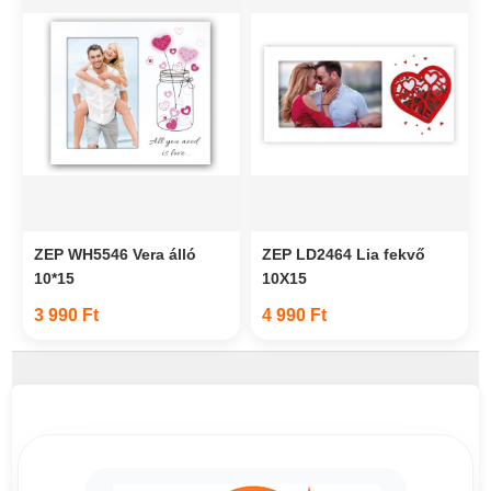
ZEP WH5546 Vera álló
ZEP LD2464 Lia fekvő
10*15
10X15
3 990 Ft
4 990 Ft