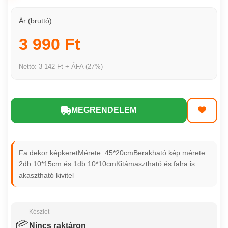
Ár (bruttó):
3 990 Ft
Nettó: 3 142 Ft + ÁFA (27%)
MEGRENDELEM
Fa dekor képkeretMérete: 45*20cmBerakható kép mérete:
2db 10*15cm és 1db 10*10cmKitámasztható és falra is
akasztható kivitel
Készlet
📦
Nincs raktáron