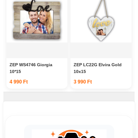
ZEP WS4746 Giorgia
ZEP LC22G Elvira Gold
10*15
10x15
4 990 Ft
3 990 Ft