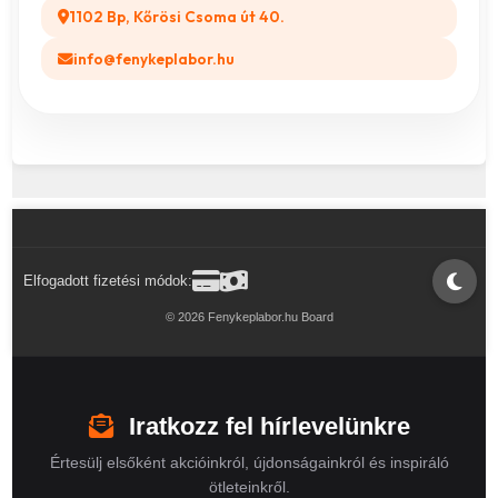
1102 Bp, Kőrösi Csoma út 40.
info@fenykeplabor.hu
Elfogadott fizetési módok:
© 2026 Fenykeplabor.hu Board
Iratkozz fel hírlevelünkre
Értesülj elsőként akcióinkról, újdonságainkról és inspiráló
ötleteinkről.