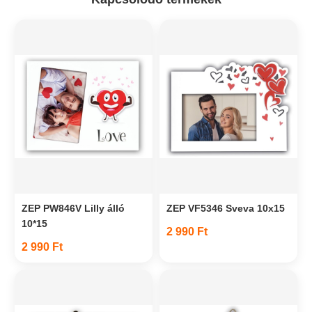
ZEP PW846V Lilly álló
ZEP VF5346 Sveva 10x15
10*15
2 990 Ft
2 990 Ft