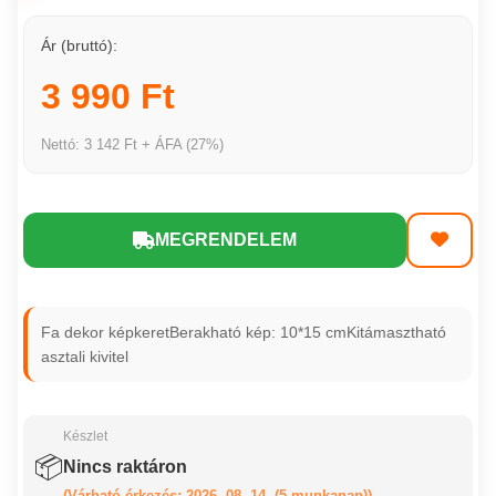
Ár (bruttó):
3 990 Ft
Nettó: 3 142 Ft + ÁFA (27%)
MEGRENDELEM
Fa dekor képkeretBerakható kép: 10*15 cmKitámasztható
asztali kivitel
Készlet
📦
Nincs raktáron
(Várható érkezés: 2026. 08. 14. (5 munkanap))