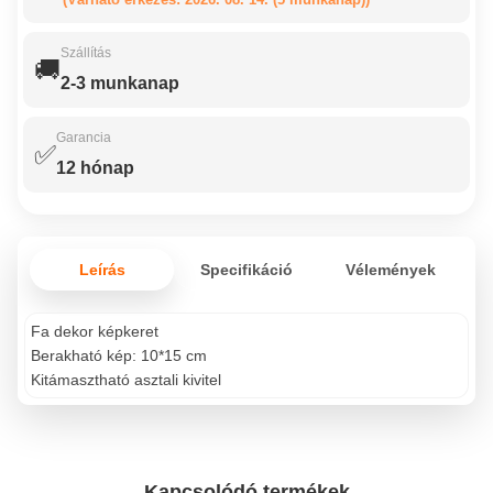
Szállítás
🚚
2-3 munkanap
Garancia
✅
12 hónap
Leírás
Specifikáció
Vélemények
Fa dekor képkeret
Berakható kép: 10*15 cm
Kitámasztható asztali kivitel
Kapcsolódó termékek