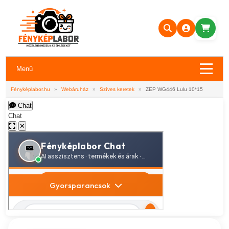
Menü
Fényképlabor.hu
»
Webáruház
»
Szíves keretek
»
ZEP WG446 Lulu 10*15
Chat
Chat
✕