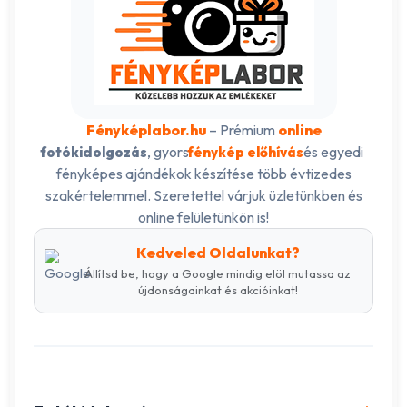
Fényképlabor.hu
– Prémium
online
, gyors
és egyedi
fotókidolgozás
fénykép előhívás
fényképes ajándékok készítése több évtizedes
szakértelemmel. Szeretettel várjuk üzletünkben és
online felületünkön is!
Kedveled Oldalunkat?
Állítsd be, hogy a Google mindig elöl mutassa az
újdonságainkat és akcióinkat!