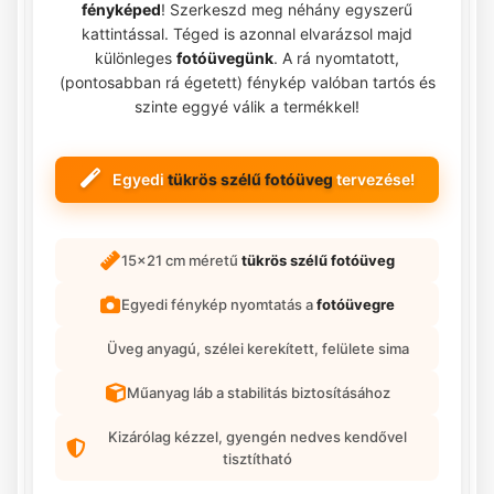
fényképed
! Szerkeszd meg néhány egyszerű
kattintással. Téged is azonnal elvarázsol majd
különleges
fotóüvegünk
. A rá nyomtatott,
(pontosabban rá égetett) fénykép valóban tartós és
szinte eggyé válik a termékkel!
Egyedi
tükrös szélű fotóüveg
tervezése!
15x21 cm méretű
tükrös szélű fotóüveg
Egyedi fénykép nyomtatás a
fotóüvegre
Üveg anyagú, szélei kerekített, felülete sima
Műanyag láb a stabilitás biztosításához
Kizárólag kézzel, gyengén nedves kendővel
tisztítható