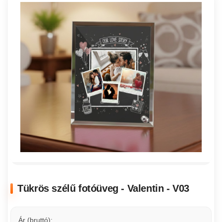
Tükrös szélű fotóüveg - Valentin - V03
Ár (bruttó):