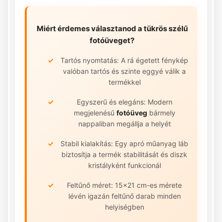
Miért érdemes választanod a
tükrös szélű
fotóüveget
?
Tartós nyomtatás: A rá égetett fénykép
valóban tartós és szinte eggyé válik a
termékkel
Egyszerű és elegáns: Modern
megjelenésű
fotóüveg
bármely
nappaliban megállja a helyét
Stabil kialakítás: Egy apró műanyag láb
biztosítja a termék stabilitását és diszk
kristályként funkcionál
Feltűnő méret: 15x21 cm-es mérete
lévén igazán feltűnő darab minden
helyiségben