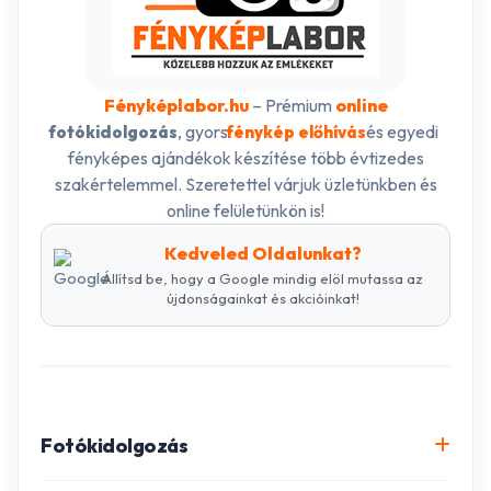
Fényképlabor.hu
– Prémium
online
, gyors
és egyedi
fotókidolgozás
fénykép előhívás
fényképes ajándékok készítése több évtizedes
szakértelemmel. Szeretettel várjuk üzletünkben és
online felületünkön is!
Kedveled Oldalunkat?
Állítsd be, hogy a Google mindig elöl mutassa az
újdonságainkat és akcióinkat!
Fotókidolgozás