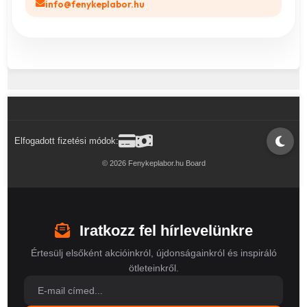
info@fenykeplabor.hu
Elfogadott fizetési módok:
© 2026 Fenykeplabor.hu Board
Iratkozz fel hírlevelünkre
Értesülj elsőként akcióinkról, újdonságainkról és inspiráló
ötleteinkről.