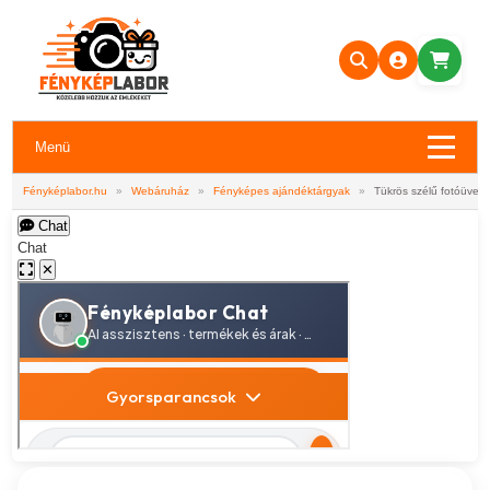
Menü
Fényképlabor.hu
»
Webáruház
»
Fényképes ajándéktárgyak
»
Tükrös szélű fotóüveg 
Chat
Chat
✕