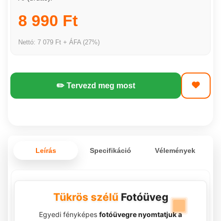
8 990 Ft
Nettó: 7 079 Ft + ÁFA (27%)
✏️ Tervezd meg most
Leírás
Specifikáció
Vélemények
Tükrös szélű
Fotóüveg
Egyedi fényképes
fotóüvegre nyomtatjuk a