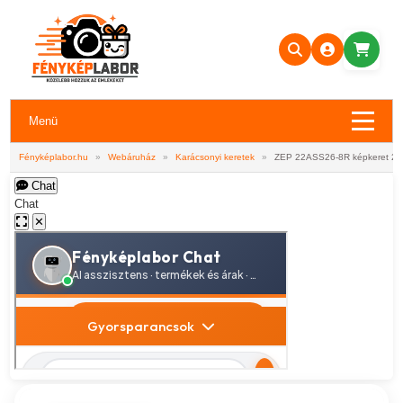
Menü
Fényképlabor.hu
»
Webáruház
»
Karácsonyi keretek
»
ZEP 22ASS26-8R képkeret 20
Chat
Chat
✕