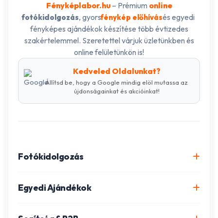
Fényképlabor.hu
– Prémium
online
, gyors
és egyedi
fotókidolgozás
fénykép előhívás
fényképes ajándékok készítése több évtizedes
szakértelemmel. Szeretettel várjuk üzletünkben és
online felületünkön is!
Kedveled Oldalunkat?
Állítsd be, hogy a Google mindig elöl mutassa az
újdonságainkat és akcióinkat!
Fotókidolgozás
Online fotókidolgozás csomagok
Egyedi Ajándékok
Minőségi fénykép előhívás
Egyedi Fotókönyv