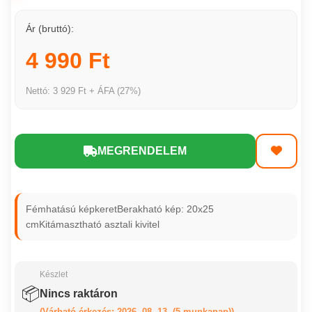
Ár (bruttó):
4 990 Ft
Nettó: 3 929 Ft + ÁFA (27%)
MEGRENDELEM
Fémhatású képkeretBerakható kép: 20x25
cmKitámasztható asztali kivitel
Készlet
📦
Nincs raktáron
(Várható érkezés: 2026. 08. 13. (5 munkanap))