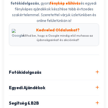
, gyors
és egyedi
fotókidolgozás
fénykép előhívás
fényképes ajándékok készítése több évtizedes
szakértelemmel. Szeretettel várjuk üzletünkben és
online felületünkön is!
Kedveled Oldalunkat?
Állítsd be, hogy a Google mindig elöl mutassa az
újdonságainkat és akcióinkat!
Fotókidolgozás
Online fotókidolgozás csomagok
Egyedi Ajándékok
Minőségi fénykép előhívás
Egyedi Fotókönyv
Segítség & B2B
Igazolványkép készítés