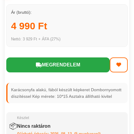
Ár (bruttó):
4 990 Ft
Nettó: 3 929 Ft + ÁFA (27%)
MEGRENDELEM
Karácsonyfa alakú, fából készült képkeret Dombornyomott
díszítéssel Kép mérete: 10*15 Asztalra állítható kivitel
Készlet
📦
Nincs raktáron
(Várható érkezés: 2026. 08. 13. (5 munkanap))