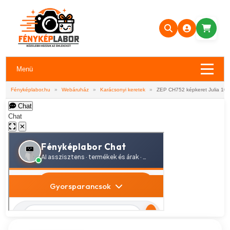
Menü
Fényképlabor.hu
»
Webáruház
»
Karácsonyi keretek
»
ZEP CH752 képkeret Julia 10
Chat
Chat
✕