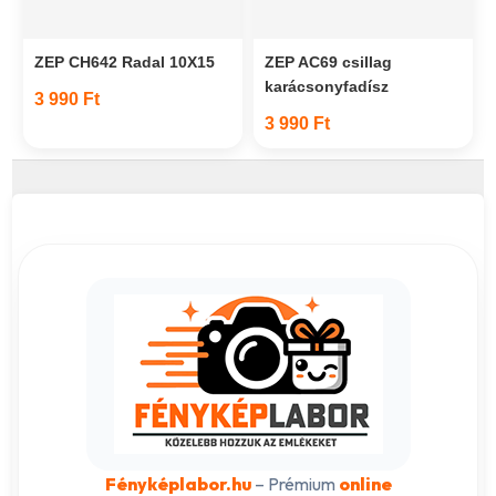
ZEP CH642 Radal 10X15
ZEP AC69 csillag
karácsonyfadísz
3 990 Ft
3 990 Ft
Fényképlabor.hu
– Prémium
online