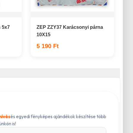
s 5x7
ZEP ZZY37 Karácsonyi párna
10X15
5 190 Ft
és egyedi fényképes ajándékok készítése több
hívás
nkön is!