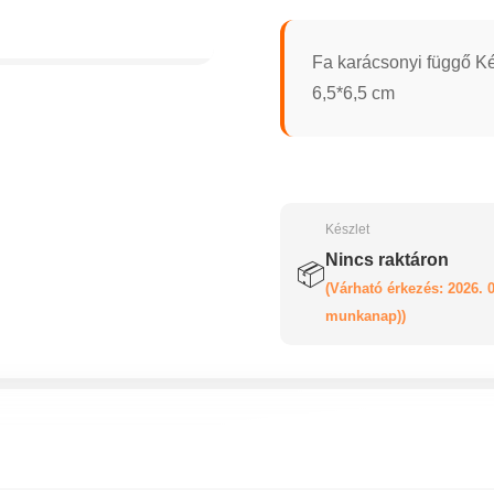
Fa karácsonyi függő K
6,5*6,5 cm
Készlet
Nincs raktáron
📦
(Várható érkezés: 2026. 0
munkanap))