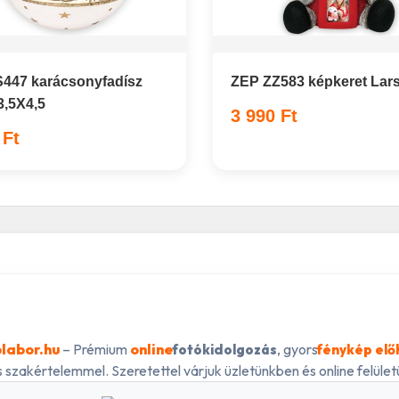
447 karácsonyfadísz
ZEP ZZ583 képkeret Lar
3,5X4,5
3 990 Ft
 Ft
labor.hu
– Prémium
online
, gyors
fotókidolgozás
fénykép elő
 szakértelemmel. Szeretettel várjuk üzletünkben és online felületü