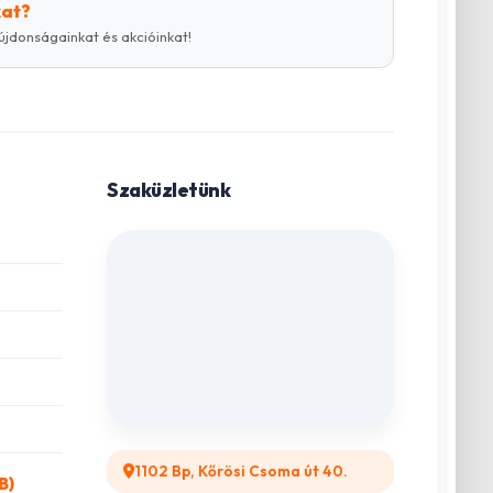
kat?
újdonságainkat és akcióinkat!
Szaküzletünk
1102 Bp, Kőrösi Csoma út 40.
B)