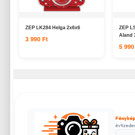
ZEP LK284 Helga 2x6x6
ZEP LS
Aland 
3 990 Ft
5 990
Fénykép
évtizedes