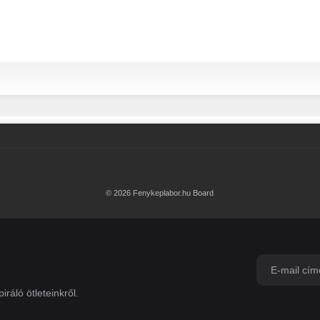
© 2026 Fenykeplabor.hu Board
iráló ötleteinkről.