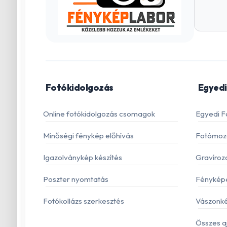
Fotókidolgozás
Egyedi
Online fotókidolgozás csomagok
Egyedi F
Minőségi fénykép előhívás
Fotómoza
Igazolványkép készítés
Gravíroz
Poszter nyomtatás
Fénykép
Fotókollázs szerkesztés
Vászonké
Összes a