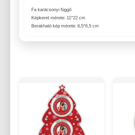
Fa karácsonyi függő
Képkeret mérete: 11*22 cm
Berakható kép mérete: 6,5*6,5 cm