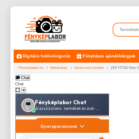
Digitális fotókidolgozás
Fényképes ajándéktárgyak
Fényképlabor.hu
»
Webáruház
»
Karácsonyi keretek
»
ZEP HT202 Eine 2 
Chat
Chat
✕