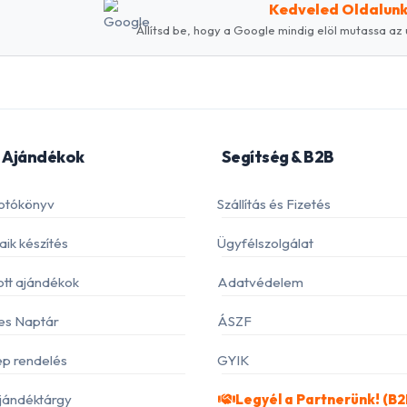
Kedveled Oldalun
Állítsd be, hogy a Google mindig elöl mutassa az 
 Ajándékok
Segítség & B2B
otókönyv
Szállítás és Fizetés
ik készítés
Ügyfélszolgálat
ott ajándékok
Adatvédelem
es Naptár
ÁSZF
p rendelés
GYIK
jándéktárgy
Legyél a Partnerünk! (B2