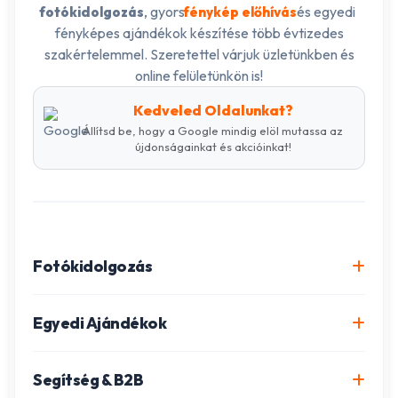
, gyors
és egyedi
fotókidolgozás
fénykép előhívás
fényképes ajándékok készítése több évtizedes
szakértelemmel. Szeretettel várjuk üzletünkben és
online felületünkön is!
Kedveled Oldalunkat?
Állítsd be, hogy a Google mindig elöl mutassa az
újdonságainkat és akcióinkat!
Fotókidolgozás
Online fotókidolgozás csomagok
Egyedi Ajándékok
Minőségi fénykép előhívás
Egyedi Fotókönyv
Segítség & B2B
Igazolványkép készítés