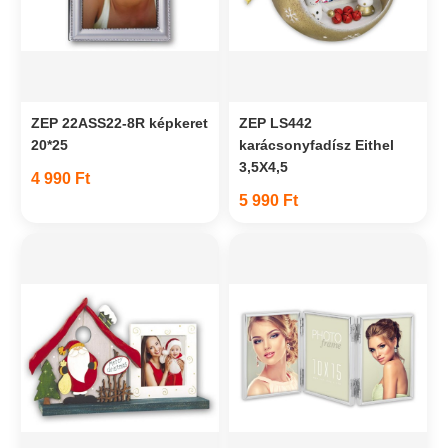
ZEP 22ASS22-8R képkeret
ZEP LS442
20*25
karácsonyfadísz Eithel
3,5X4,5
4 990 Ft
5 990 Ft