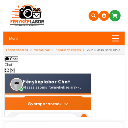
Menü
Fényképlabor.hu
»
Webáruház
»
Karácsonyi keretek
»
ZEP ZF3546 Henk 10*15
Chat
Chat
✕