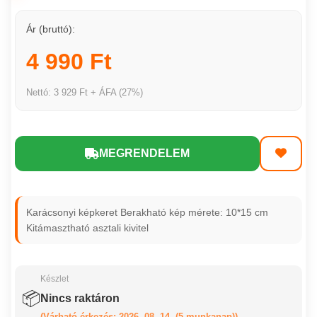
Ár (bruttó):
4 990 Ft
Nettó: 3 929 Ft + ÁFA (27%)
MEGRENDELEM
Karácsonyi képkeret Berakható kép mérete: 10*15 cm
Kitámasztható asztali kivitel
Készlet
📦
Nincs raktáron
(Várható érkezés: 2026. 08. 14. (5 munkanap))