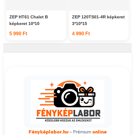
ZEP HT61 Chalet B
ZEP 120TS01-4R képkeret
képkeret 10*10
3*10*15
5 990 Ft
4 990 Ft
Fényképlabor.hu
– Prémium
online