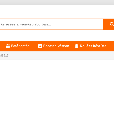
Fotónaptár
Poszter, vászon
Kollázs készítés
 B 7x7