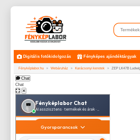
Digitális fotókidolgozás
Fényképes ajándéktárgyak
Fényképlabor.hu
»
Webáruház
»
Karácsonyi keretek
»
ZEP LK47B Ludwig
Chat
Chat
✕