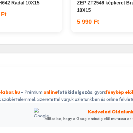
H642 Radal 10X15
ZEP ZT2546 képkeret Br
10X15
 Ft
5 990 Ft
labor.hu
– Prémium
online
, gyors
fotókidolgozás
fénykép elő
 szakértelemmel. Szeretettel várjuk üzletünkben és online felületü
Kedveled Oldalun
Állítsd be, hogy a Google mindig elöl mutassa az 