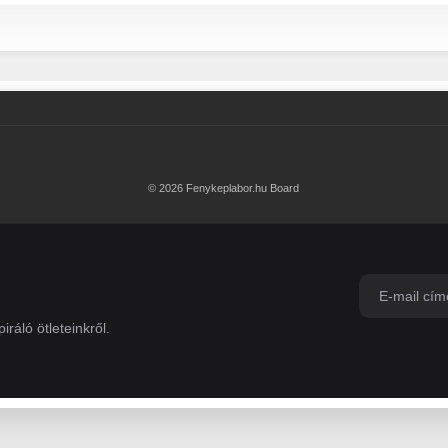
© 2026 Fenykeplabor.hu Board
iráló ötleteinkről.