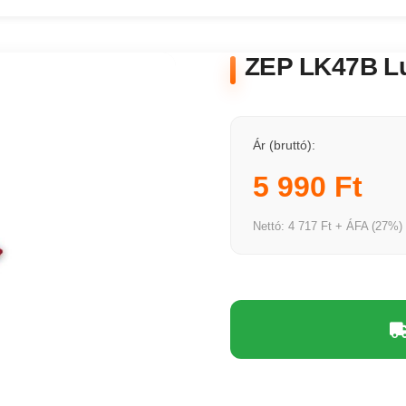
ZEP LK47B L
Ár (bruttó):
5 990 Ft
Nettó: 4 717 Ft + ÁFA (27%)