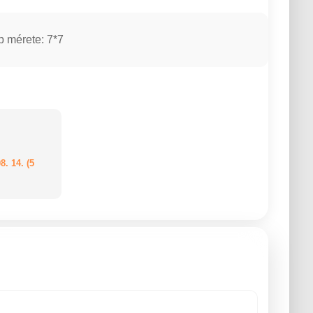
p mérete: 7*7
8. 14. (5