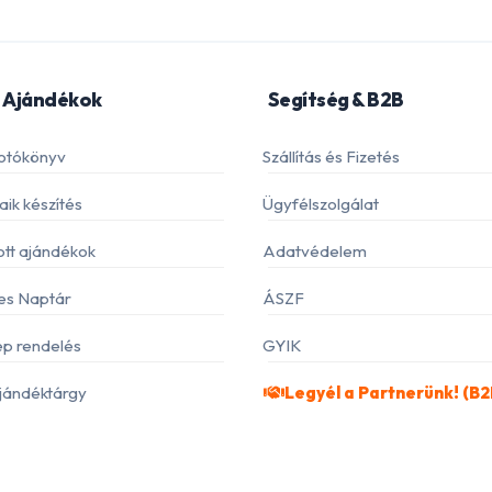
 Ajándékok
Segítség & B2B
otókönyv
Szállítás és Fizetés
ik készítés
Ügyfélszolgálat
ott ajándékok
Adatvédelem
es Naptár
ÁSZF
p rendelés
GYIK
jándéktárgy
Legyél a Partnerünk! (B2