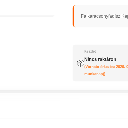
Fa karácsonyfadísz Ké
Készlet
Nincs raktáron
📦
(Várható érkezés: 2026. 0
munkanap))