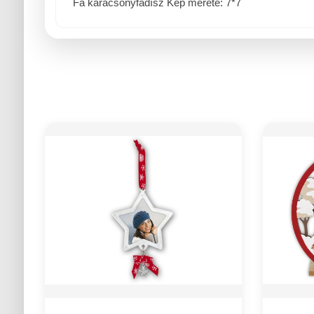
Fa karácsonyfadísz Kép mérete: 7*7