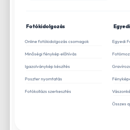
Fotókidolgozás
Egyedi
Online fotókidolgozás csomagok
Egyedi F
Minőségi fénykép előhívás
Fotómoza
Igazolványkép készítés
Gravíroz
Poszter nyomtatás
Fénykép
Fotókollázs szerkesztés
Vászonké
Összes a