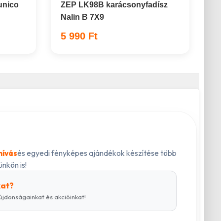
unico
ZEP LK98B karácsonyfadísz
Nalin B 7X9
5 990 Ft
és egyedi fényképes ajándékok készítése több
hívás
nkön is!
kat?
újdonságainkat és akcióinkat!