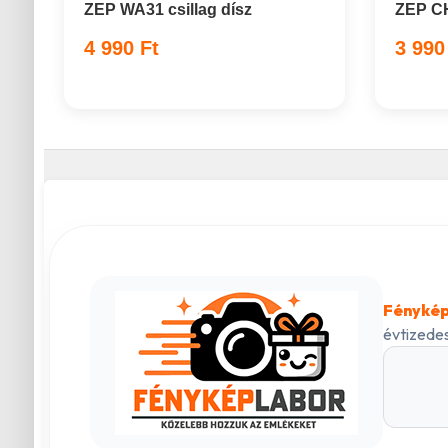
ZEP WA31 csillag dísz
ZEP C
4 990 Ft
3 990
Fénykép
évtizedes