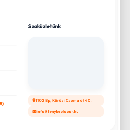
Szaküzletünk
1102 Bp, Kőrösi Csoma út 40.
B)
info@fenykeplabor.hu