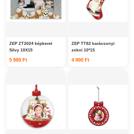
ZEP ZT2024 képkeret
ZEP TT82 karácsonyi
Silvy 10X15
zokni 10*15
5 990 Ft
4 990 Ft