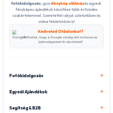
, gyors
és egyedi
fotókidolgozás
fénykép előhívás
fényképes ajándékok készítése több évtizedes
szakértelemmel. Szeretettel várjuk üzletünkben és
online felületünkön is!
Kedveled Oldalunkat?
Állítsd be, hogy a Google mindig elöl mutassa az
újdonságainkat és akcióinkat!
Fotókidolgozás
Online fotókidolgozás csomagok
Egyedi Ajándékok
Minőségi fénykép előhívás
Egyedi Fotókönyv
Segítség & B2B
Igazolványkép készítés