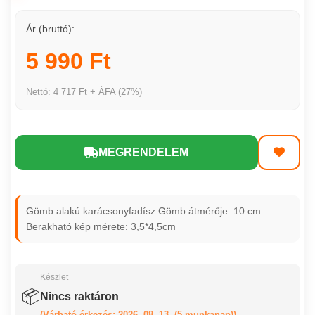
Ár (bruttó):
5 990 Ft
Nettó: 4 717 Ft + ÁFA (27%)
MEGRENDELEM
Gömb alakú karácsonyfadísz Gömb átmérője: 10 cm
Berakható kép mérete: 3,5*4,5cm
Készlet
📦
Nincs raktáron
(Várható érkezés: 2026. 08. 13. (5 munkanap))