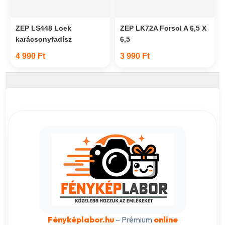
ZEP LS448 Loek
ZEP LK72A Forsol A 6,5 X
karácsonyfadísz
6,5
4 990 Ft
3 990 Ft
Fényképlabor.hu
– Prémium
online