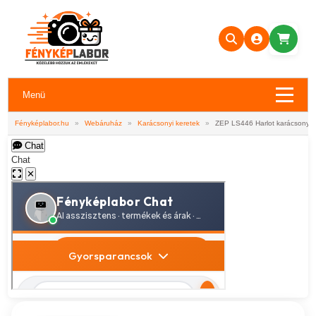
Menü
Fényképlabor.hu
»
Webáruház
»
Karácsonyi keretek
»
ZEP LS446 Harlot karácsonyfa
Chat
Chat
✕