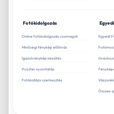
Fotókidolgozás
Egyedi
Online fotókidolgozás csomagok
Egyedi F
Minőségi fénykép előhívás
Fotómoza
Igazolványkép készítés
Gravíroz
Poszter nyomtatás
Fénykép
Fotókollázs szerkesztés
Vászonké
Összes a