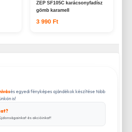
ZEP SF105C karácsonyfadísz
gömb karamell
3 990 Ft
és egyedi fényképes ajándékok készítése több
hívás
nkön is!
kat?
újdonságainkat és akcióinkat!