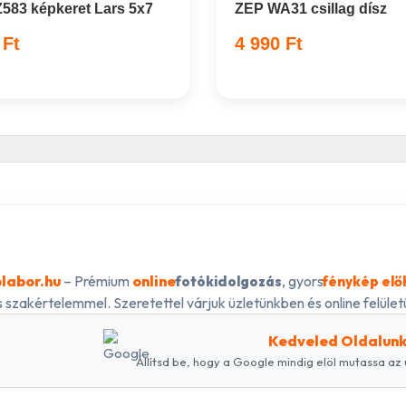
583 képkeret Lars 5x7
ZEP WA31 csillag dísz
 Ft
4 990 Ft
labor.hu
– Prémium
online
, gyors
fotókidolgozás
fénykép elő
 szakértelemmel. Szeretettel várjuk üzletünkben és online felületü
Kedveled Oldalun
Állítsd be, hogy a Google mindig elöl mutassa az 