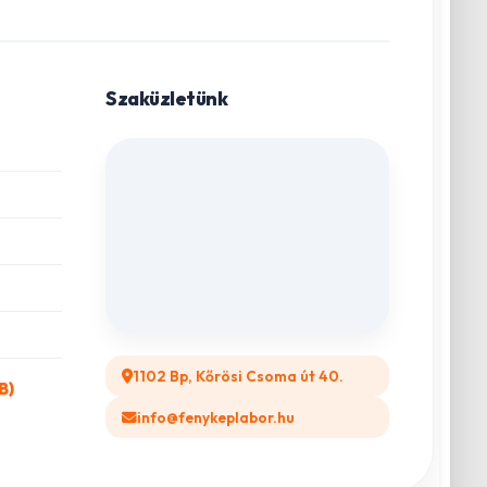
Szaküzletünk
1102 Bp, Kőrösi Csoma út 40.
B)
info@fenykeplabor.hu