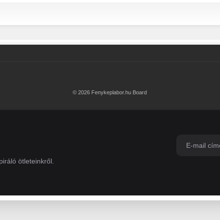
© 2026 Fenykeplabor.hu Board
iráló ötleteinkről.