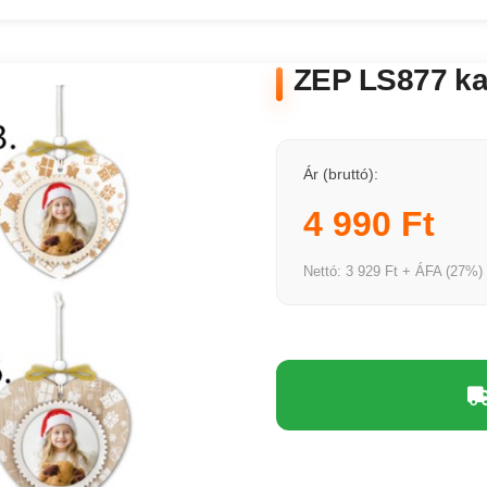
ZEP LS877 ka
Ár (bruttó):
4 990 Ft
Nettó: 3 929 Ft + ÁFA (27%)