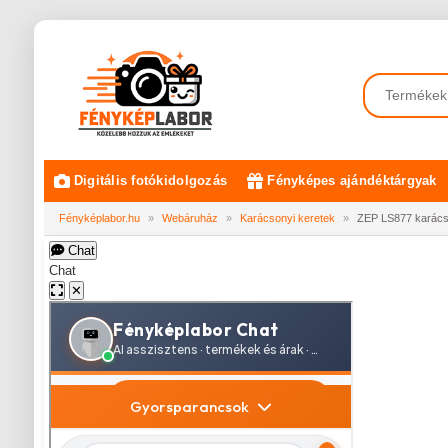
Digitális fotókidolgozás
Fényképes ajándéktárgyak
Fényképlabor.hu
»
Webáruház
»
Karácsonyi keretek
»
ZEP LS877 karács
Chat
Chat
✕