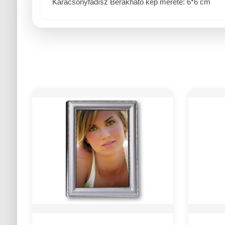
Karácsonyfadísz Berakható kép mérete: 6*6 cm