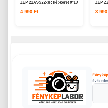
ZEP 22ASS22-3R képkeret 9*13
ZEP ZZ
4 990 Ft
3 990
Fénykép
évtizedes