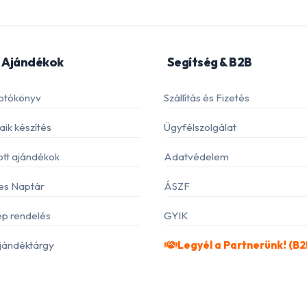
 Ajándékok
Segítség & B2B
otókönyv
Szállítás és Fizetés
ik készítés
Ügyfélszolgálat
ott ajándékok
Adatvédelem
es Naptár
ÁSZF
p rendelés
GYIK
jándéktárgy
Legyél a Partnerünk! (B2