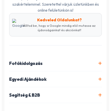
szakértelemmel. Szeretettel várjuk üzletünkben és
online felületünkön is!
Kedveled Oldalunkat?
Állítsd be, hogy a Google mindig elöl mutassa az
újdonságainkat és akcióinkat!
Fotókidolgozás
Online fotókidolgozás csomagok
Egyedi Ajándékok
Minőségi fénykép előhívás
Egyedi Fotókönyv
Segítség & B2B
Igazolványkép készítés
Fotómozaik készítés
Szállítás és Fizetés
Poszter nyomtatás