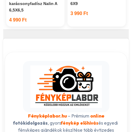
karácsonyfadísz Nalin A
6X9
6,5X6,5
3 990 Ft
4 990 Ft
Fényképlabor.hu
– Prémium
online
, gyors
és egyedi
fotókidolgozás
fénykép előhívás
fényképes ajándékok készítése több évtizedes