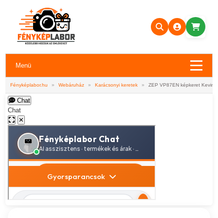
Menü
Fényképlabor.hu
»
Webáruház
»
Karácsonyi keretek
»
ZEP VP87EN képkeret Kevin 
Chat
Chat
✕