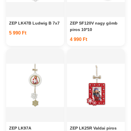
ZEP LK47B Ludwig B 7x7
ZEP SF120V nagy gömb
piros 10*10
5 990 Ft
4 990 Ft
ZEP LK97A
ZEP LK25R Valdai piros