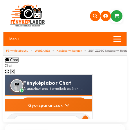
Menü
Fényképlabor.hu
»
Webáruház
»
Karácsonyi keretek
»
ZEP ZZ26C karácsonyi figura A
Chat
Chat
✕