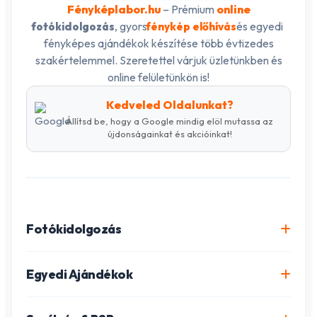
Fényképlabor.hu
– Prémium
online
, gyors
és egyedi
fotókidolgozás
fénykép előhívás
fényképes ajándékok készítése több évtizedes
szakértelemmel. Szeretettel várjuk üzletünkben és
online felületünkön is!
Kedveled Oldalunkat?
Állítsd be, hogy a Google mindig elöl mutassa az
újdonságainkat és akcióinkat!
Fotókidolgozás
Online fotókidolgozás csomagok
Egyedi Ajándékok
Minőségi fénykép előhívás
Egyedi Fotókönyv