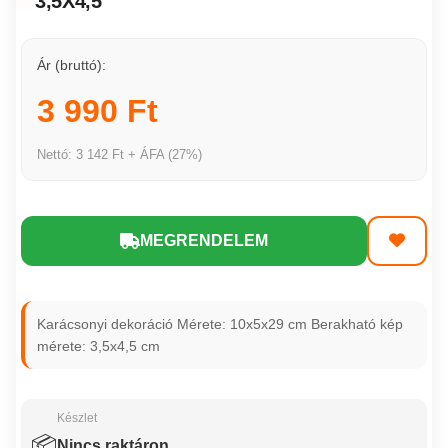
3,5X4,5
Ár (bruttó):
3 990 Ft
Nettó: 3 142 Ft + ÁFA (27%)
MEGRENDELEM
Karácsonyi dekoráció Mérete: 10x5x29 cm Berakható kép
mérete: 3,5x4,5 cm
Készlet
📦
Nincs raktáron