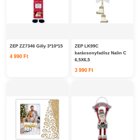
ZEP ZZ7346 Gilly 3*10*15
ZEP LK99C
karácsonyfadísz Nalin C
4 990 Ft
6,5X6,5
3 990 Ft