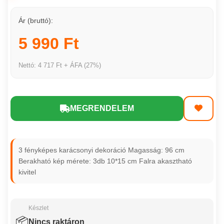
Ár (bruttó):
5 990 Ft
Nettó: 4 717 Ft + ÁFA (27%)
MEGRENDELEM
3 fényképes karácsonyi dekoráció Magasság: 96 cm
Berakható kép mérete: 3db 10*15 cm Falra akasztható
kivitel
Készlet
📦
Nincs raktáron