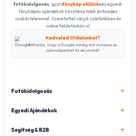
, gyors
és egyedi
fotókidolgozás
fénykép előhívás
fényképes ajándékok készítése több évtizedes
szakértelemmel. Szeretettel várjuk üzletünkben és
online felületünkön is!
Kedveled Oldalunkat?
Állítsd be, hogy a Google mindig elöl mutassa az
újdonságainkat és akcióinkat!
Fotókidolgozás
Online fotókidolgozás csomagok
Egyedi Ajándékok
Minőségi fénykép előhívás
Egyedi Fotókönyv
Segítség & B2B
Igazolványkép készítés