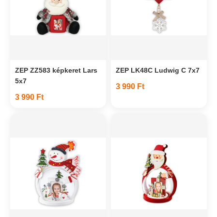
ZEP ZZ583 képkeret Lars
ZEP LK48C Ludwig C 7x7
5x7
3 990 Ft
3 990 Ft