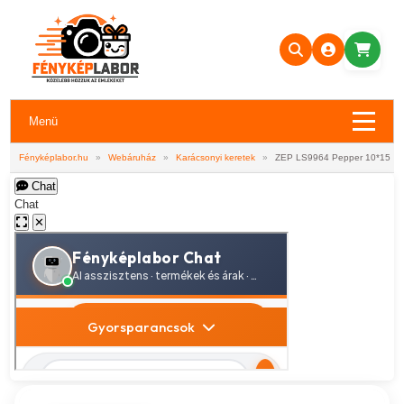
Menü
Fényképlabor.hu
»
Webáruház
»
Karácsonyi keretek
»
ZEP LS9964 Pepper 10*15
Chat
Chat
✕