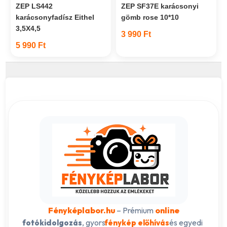
ZEP LS442
ZEP SF37E karácsonyi
karácsonyfadísz Eithel
gömb rose 10*10
3,5X4,5
3 990 Ft
5 990 Ft
Fényképlabor.hu
– Prémium
online
, gyors
és egyedi
fotókidolgozás
fénykép előhívás