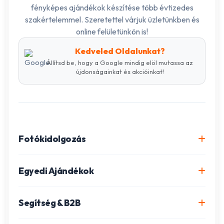
fényképes ajándékok készítése több évtizedes
szakértelemmel. Szeretettel várjuk üzletünkben és
online felületünkön is!
Kedveled Oldalunkat?
Állítsd be, hogy a Google mindig elöl mutassa az
újdonságainkat és akcióinkat!
Fotókidolgozás
Online fotókidolgozás csomagok
Egyedi Ajándékok
Minőségi fénykép előhívás
Egyedi Fotókönyv
Segítség & B2B
Igazolványkép készítés
Fotómozaik készítés