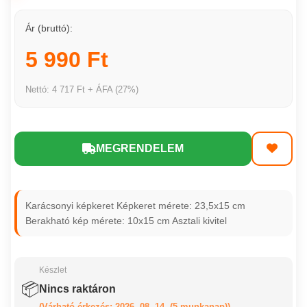
Ár (bruttó):
5 990 Ft
Nettó: 4 717 Ft + ÁFA (27%)
MEGRENDELEM
Karácsonyi képkeret Képkeret mérete: 23,5x15 cm
Berakható kép mérete: 10x15 cm Asztali kivitel
Készlet
📦
Nincs raktáron
(Várható érkezés: 2026. 08. 14. (5 munkanap))