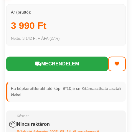
Ár (bruttó):
3 990 Ft
Nettó: 3 142 Ft + ÁFA (27%)
MEGRENDELEM
Fa képkeretBerakható kép: 9*10,5 cmKitámasztható asztali
kivitel
Készlet
📦
Nincs raktáron
(Várható érkezés: 2026. 08. 14. (5 munkanap))