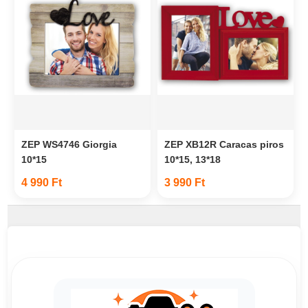
ZEP WS4746 Giorgia
ZEP XB12R Caracas piros
10*15
10*15, 13*18
4 990 Ft
3 990 Ft