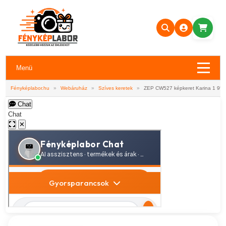
Menü
Fényképlabor.hu
»
Webáruház
»
Szíves keretek
»
ZEP CW527 képkeret Karina 1 9*1
Chat
Chat
✕