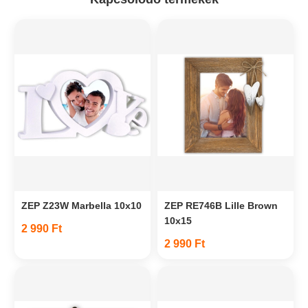
ZEP Z23W Marbella 10x10
ZEP RE746B Lille Brown
10x15
2 990 Ft
2 990 Ft