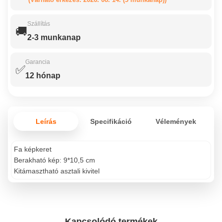
Szállítás
🚚
2-3 munkanap
Garancia
✅
12 hónap
Leírás
Specifikáció
Vélemények
Fa képkeret
Berakható kép: 9*10,5 cm
Kitámasztható asztali kivitel
Kapcsolódó termékek