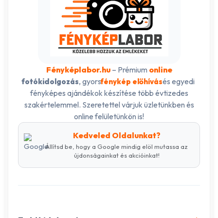
Fényképlabor.hu
– Prémium
online
, gyors
és egyedi
fotókidolgozás
fénykép előhívás
fényképes ajándékok készítése több évtizedes
szakértelemmel. Szeretettel várjuk üzletünkben és
online felületünkön is!
Kedveled Oldalunkat?
Állítsd be, hogy a Google mindig elöl mutassa az
újdonságainkat és akcióinkat!