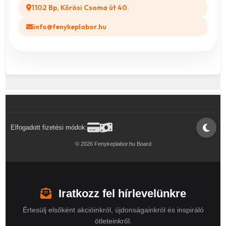
1102 Bp, Kőrösi Csoma út 40.
info@fenykeplabor.hu
Elfogadott fizetési módok:
© 2026 Fenykeplabor.hu Board
Iratkozz fel hírlevelünkre
Értesülj elsőként akcióinkról, újdonságainkról és inspiráló
ötleteinkről.