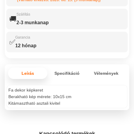
Szállítás
🚚
2-3 munkanap
Garancia
✅
12 hónap
Leírás
Specifikáció
Vélemények
Fa dekor képkeret
Berakható kép mérete: 10x15 cm
Kitámasztható asztali kivitel
Kapcsolódó termékek