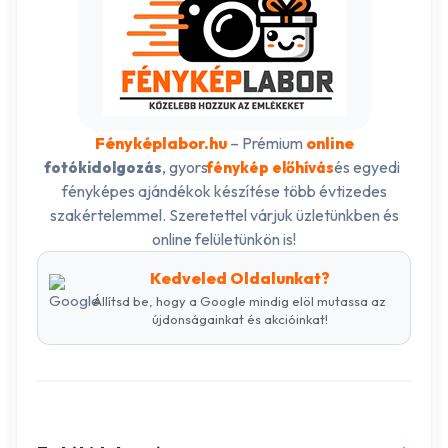
Fényképlabor.hu
– Prémium
online
, gyors
és egyedi
fotókidolgozás
fénykép előhívás
fényképes ajándékok készítése több évtizedes
szakértelemmel. Szeretettel várjuk üzletünkben és
online felületünkön is!
Kedveled Oldalunkat?
Állítsd be, hogy a Google mindig elöl mutassa az
újdonságainkat és akcióinkat!