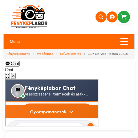
Menü
Fényképlabor.hu
»
Webáruház
»
Szíves keretek
»
ZEP EA7246 Rosalia 10x15
Chat
Chat
✕