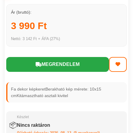
Ár (bruttó):
3 990 Ft
Nettó: 3 142 Ft + ÁFA (27%)
MEGRENDELEM
Fa dekor képkeretBerakható kép mérete: 10x15
cmKitámasztható asztali kivitel
Készlet
📦
Nincs raktáron
(Várható érkezés: 2026. 08. 13. (5 munkanap))