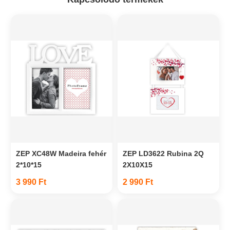
ZEP XC48W Madeira fehér
ZEP LD3622 Rubina 2Q
2*10*15
2X10X15
3 990 Ft
2 990 Ft