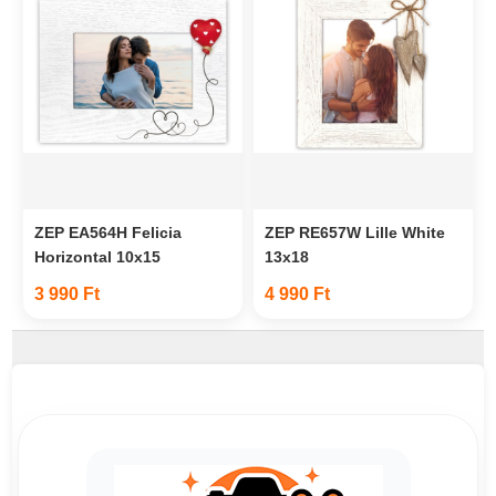
ZEP EA564H Felicia
ZEP RE657W Lille White
Horizontal 10x15
13x18
3 990 Ft
4 990 Ft