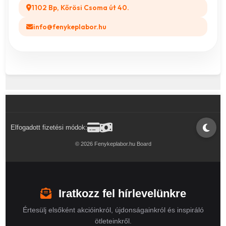
1102 Bp, Kőrösi Csoma út 40.
info@fenykeplabor.hu
Elfogadott fizetési módok:
© 2026 Fenykeplabor.hu Board
Iratkozz fel hírlevelünkre
Értesülj elsőként akcióinkról, újdonságainkról és inspiráló
ötleteinkről.