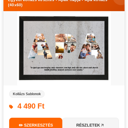
(40x60)
Kollázs Sablonok
4 490 Ft
✏️ SZERKESZTÉS
RÉSZLETEK