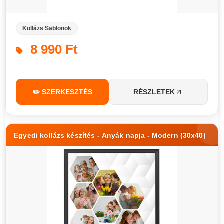
Kollázs Sablonok
8 990 Ft
✏️ SZERKESZTÉS
RÉSZLETEK
Egyedi kollázs készítés - Anyák napja - Modern (30x40)