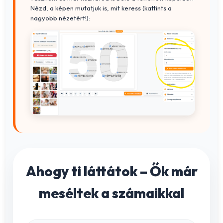
Nézd, a képen mutatjuk is, mit keress (kattints a
nagyobb nézetért!):
Ahogy ti láttátok – Ők már
meséltek a számaikkal