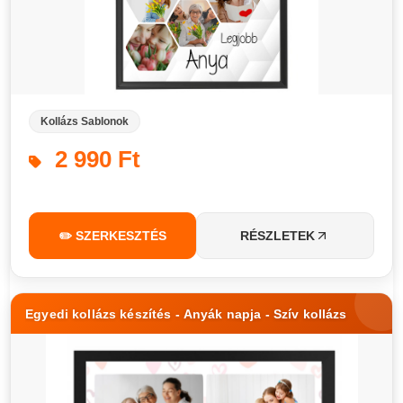
Kollázs Sablonok
2 990 Ft
✏️ SZERKESZTÉS
RÉSZLETEK
Egyedi kollázs készítés - Anyák napja - Szív kollázs