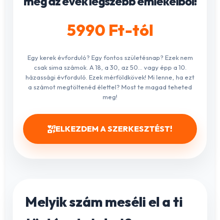
meg az évek legszebb emlékeiből!
5990 Ft-tól
Egy kerek évforduló? Egy fontos születésnap? Ezek nem
csak sima számok. A 18, a 30, az 50... vagy épp a 10.
házassági évforduló. Ezek mérföldkövek! Mi lenne, ha ezt
a számot megtöltenéd élettel? Most te magad teheted
meg!
ELKEZDEM A SZERKESZTÉST!
Melyik szám meséli el a ti