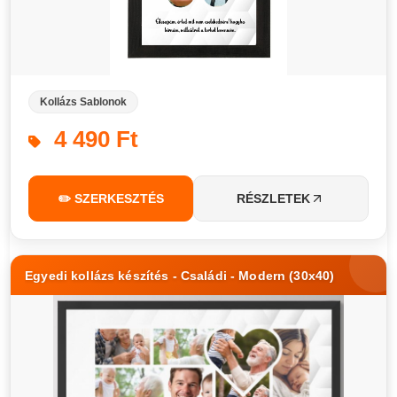
Kollázs Sablonok
4 490 Ft
✏️ SZERKESZTÉS
RÉSZLETEK
Egyedi kollázs készítés - Családi - Modern (30x40)