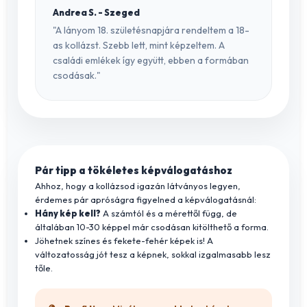
Andrea S. - Szeged
"A lányom 18. születésnapjára rendeltem a 18-
as kollázst. Szebb lett, mint képzeltem. A
családi emlékek így együtt, ebben a formában
csodásak."
Pár tipp a tökéletes képválogatáshoz
Ahhoz, hogy a kollázsod igazán látványos legyen,
érdemes pár apróságra figyelned a képválogatásnál:
Hány kép kell?
A számtól és a mérettől függ, de
általában 10-30 képpel már csodásan kitölthető a forma.
Jöhetnek színes és fekete-fehér képek is! A
változatosság jót tesz a képnek, sokkal izgalmasabb lesz
tőle.