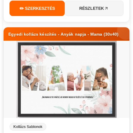
✏️ SZERKESZTÉS
RÉSZLETEK
Egyedi kollázs készítés - Anyák napja - Mama (30x40)
Kollázs Sablonok