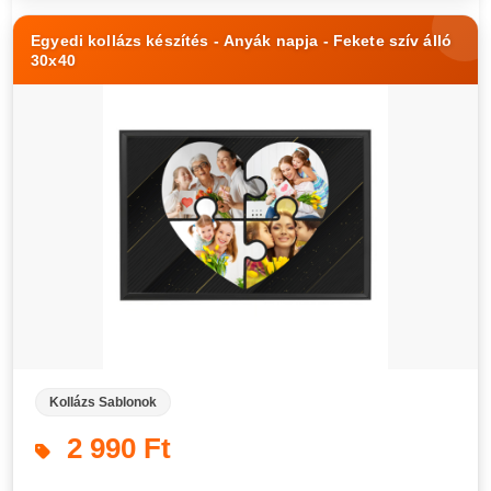
Egyedi kollázs készítés - Anyák napja - Fekete szív álló
30x40
Kollázs Sablonok
2 990 Ft