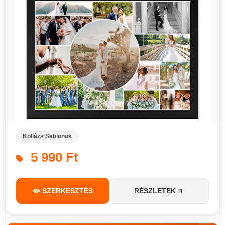
Kollázs Sablonok
5 990 Ft
✏️ SZERKESZTÉS
RÉSZLETEK