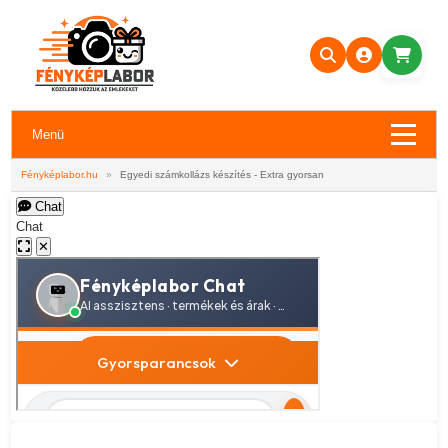
Menü
Fényképlabor.hu
»
Egyedi számkollázs készítés - Extra gyorsan
Chat
Chat
✕