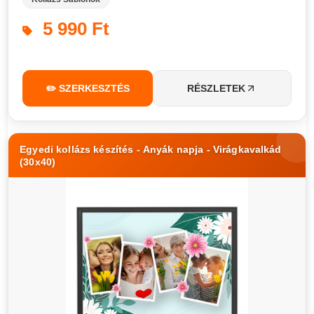
5 990 Ft
✏️ SZERKESZTÉS
RÉSZLETEK
Egyedi kollázs készítés - Anyák napja - Virágkavalkád
(30x40)