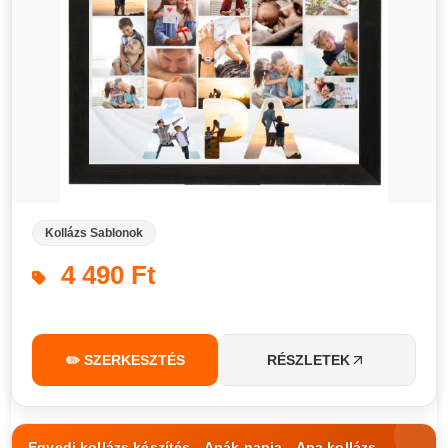
Kollázs Sablonok
4 490 Ft
✏️ SZERKESZTÉS
RÉSZLETEK
Egyedi kollázs készítés - Apák napja - Apa kollázs