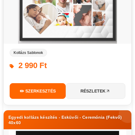
Kollázs Sablonok
2 990 Ft
✏️ SZERKESZTÉS
RÉSZLETEK
Egyedi kollázs készítés - Esküvői - Ceremónia (Fekvő)
40x60