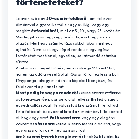
történeteteket?
Legyen szó egy
30-as mérföldkőről
, ami tele van
élménnyel a gyerekkortól a nagy bulikig, vagy egy
meghitt
évfordulóról
, mint az 5., 10., vagy 25. közös év.
Mindegyik szám egy-egy lezárt fejezet, egy közös
utazás. Mert egy szám kollázs sokkal több, mint egy
ajándék. Nem csak egy képet rendelsz: egy egész
történetet mesélsz el, egyetlen, sokatmondó számba
sűrítve.
Amikor az ünnepelt ránéz, nem csak egy "40-est" lát,
hanem az odáig vezető utat. Garantáltan ez lesz a buli
fénypontja, ahogy mindenki a képeket böngészi, és
feleleveníti a pillanatokat!
Most pedig te vagy a rendező!
Online szerkesztőnkkel
pofonegyszerűen, pár perc alatt elkészítheted a saját,
egyedi kollázsodat. Te választod ki a számot, te töltöd
fel a fotóidat, és azonnal látod az eredményt. Te döntöd
el, hogy egy profi
fotóposzterre
vagy egy elegáns,
vakrámás
vászonra
kéred. Kisebb méret a polcra, vagy
egy óriási a falra? A tiéd az irányítás!
Ennél
személyesebb meglepetést
nehéz kitalálni. Ez