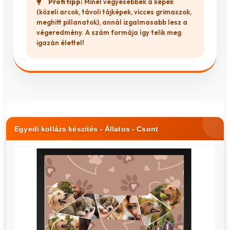
Profi tipp:
Minél vegyesebbek a képek
(közeli arcok, távoli tájképek, vicces grimaszok,
meghitt pillanatok), annál izgalmasabb lesz a
végeredmény. A szám formája így telik meg
igazán élettel!
Egyedi kollázs készítés - Állatos - Csont