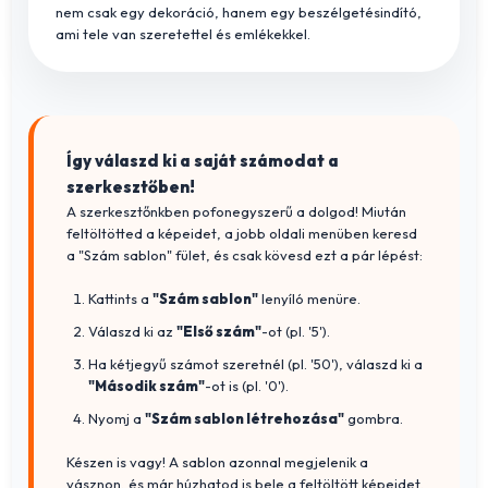
nem csak egy dekoráció, hanem egy beszélgetésindító,
ami tele van szeretettel és emlékekkel.
Így válaszd ki a saját számodat a
szerkesztőben!
A szerkesztőnkben pofonegyszerű a dolgod! Miután
feltöltötted a képeidet, a jobb oldali menüben keresd
a "Szám sablon" fület, és csak kövesd ezt a pár lépést:
Kattints a
"Szám sablon"
lenyíló menüre.
Válaszd ki az
"Első szám"
-ot (pl. '5').
Ha kétjegyű számot szeretnél (pl. '50'), válaszd ki a
"Második szám"
-ot is (pl. '0').
Nyomj a
"Szám sablon létrehozása"
gombra.
Készen is vagy! A sablon azonnal megjelenik a
vásznon, és már húzhatod is bele a feltöltött képeidet.