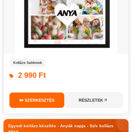
Kollázs Sablonok
2 990 Ft
✏️ SZERKESZTÉS
RÉSZLETEK
Egyedi kollázs készítés - Anyák napja - Szív kollázs
anya