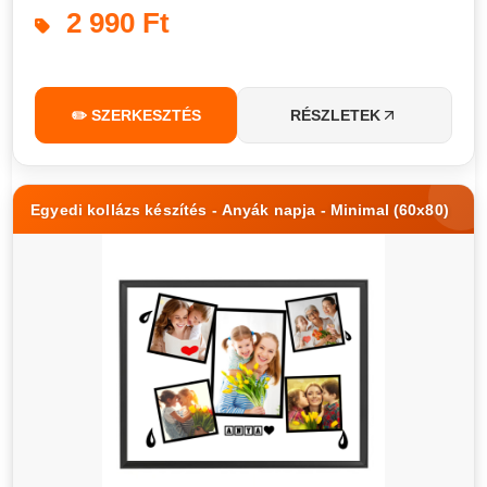
2 990 Ft
✏️ SZERKESZTÉS
RÉSZLETEK
Egyedi kollázs készítés - Anyák napja - Minimal (60x80)