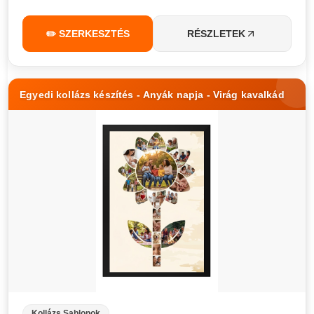
✏️ SZERKESZTÉS
RÉSZLETEK
Egyedi kollázs készítés - Anyák napja - Virág kavalkád
Kollázs Sablonok