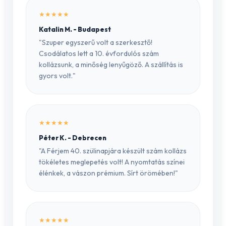
★★★★★
Katalin M. - Budapest
"Szuper egyszerű volt a szerkesztő!
Csodálatos lett a 10. évfordulós szám
kollázsunk, a minőség lenyűgöző. A szállítás is
gyors volt."
★★★★★
Péter K. - Debrecen
"A Férjem 40. szülinapjára készült szám kollázs
tökéletes meglepetés volt! A nyomtatás színei
élénkek, a vászon prémium. Sírt örömében!"
★★★★★