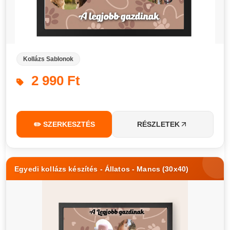
Kollázs Sablonok
2 990 Ft
✏️ SZERKESZTÉS
RÉSZLETEK
Egyedi kollázs készítés - Állatos - Mancs (30x40)